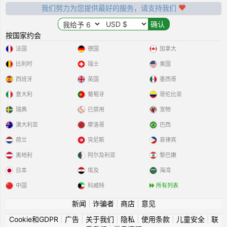
我们努力为您提供最好的服务，请支持我们
按国家约会
法国
德国
加拿大
比利时
瑞士
美国
西班牙
英国
墨西哥
意大利
葡萄牙
哥伦比亚
瑞典
已禁用
宠物
澳大利亚
摩洛哥
巴西
荷兰
突尼斯
菲律宾
奥地利
阿尔及利亚
黎巴嫩
日本
埃及
海湾
中国
科威特
所有列表
新闻
|
诈骗者
|
商店
|
意见
Cookie和GDPR
|
广告
|
关于我们
|
隐私
|
使用条款
|
儿童安全
|
联