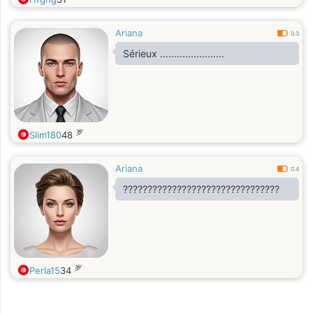
Ariana
0.3
Sérieux .......................
岁
Slim180
48
Ariana
0.4
????????????????????????????????
岁
Perla15
34