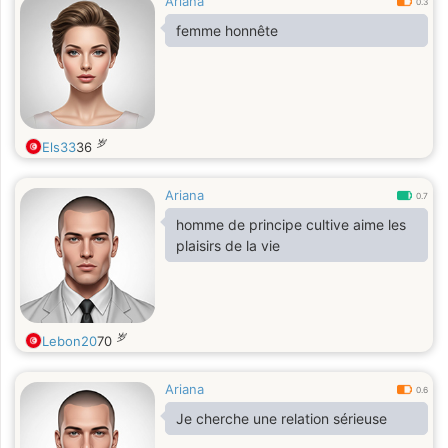
Ariana
0.3
femme honnête
岁
Els33
36
Ariana
0.7
homme de principe cultive aime les
plaisirs de la vie
岁
Lebon20
70
Ariana
0.6
Je cherche une relation sérieuse