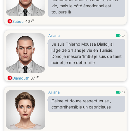
vie, mais le côté émotionnel est
toujours là
岁
Sabeur
46
Ariana
0.7
Je suis Thierno Moussa Diallo j'ai
l'âge de 34 ans je vie en Tunisie.
Donc,je mesure 1m66 je suis de teint
noir et je me débrouille
岁
Diamouthi
37
Ariana
0.7
Calme et douce respectueuse ,
compréhensible un capricieuse