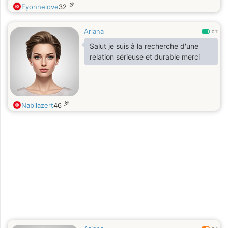
岁
Eyonnelove
32
Ariana
0.7
Salut je suis à la recherche d'une
relation sérieuse et durable merci
岁
Nabilazert
46