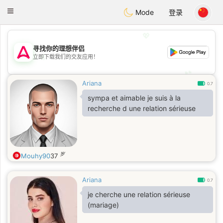
Tantôt
Toggle
Mode
登录
navigation
💖
寻找你的理想伴侣
💖
立即下载我们的交友应用！
💕
💕
Ariana
0.7
sympa et aimable je suis à la
recherche d une relation sérieuse
岁
Mouhy90
37
Ariana
0.7
je cherche une relation sérieuse
(mariage)