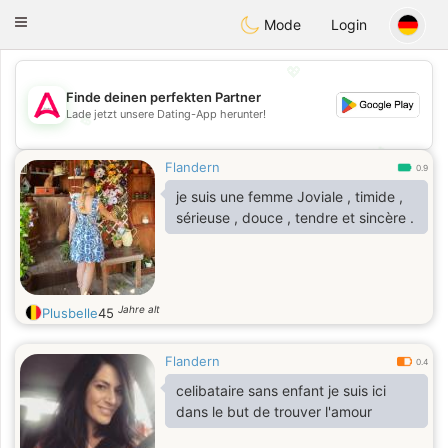
Tantôt
Toggle
Mode
Login
navigation
💖
Finde deinen perfekten Partner
Lade jetzt unsere Dating-App herunter!
💖
💕
💕
Flandern
0.9
je suis une femme Joviale , timide ,
sérieuse , douce , tendre et sincère .
Jahre alt
Plusbelle
45
Flandern
0.4
celibataire sans enfant je suis ici
dans le but de trouver l'amour