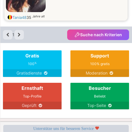
Jahre alt
Tania48
35
1
Suche nach Kriterien
Gratis
Support
%
100
100% gratis
Gratisdienste
Moderation
Ernsthaft
Besucher
Top-Profile
Beliebt
Geprüft
Top-Seite
Unterstütze uns für besseren Service