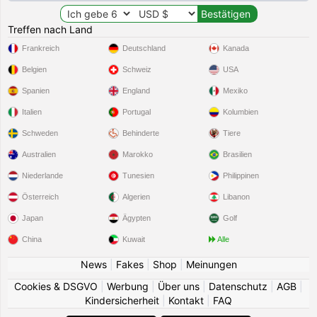
Treffen nach Land
Frankreich
Deutschland
Kanada
Belgien
Schweiz
USA
Spanien
England
Mexiko
Italien
Portugal
Kolumbien
Schweden
Behinderte
Tiere
Australien
Marokko
Brasilien
Niederlande
Tunesien
Philippinen
Österreich
Algerien
Libanon
Japan
Ägypten
Golf
China
Kuwait
Alle
News
|
Fakes
|
Shop
|
Meinungen
Cookies & DSGVO
|
Werbung
|
Über uns
|
Datenschutz
|
AGB
|
Kindersicherheit
|
Kontakt
|
FAQ