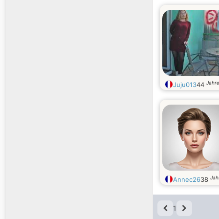
Jahre
Juju013
44
Jah
Annec26
38
1