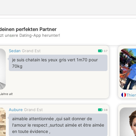
deinen perfekten Partner
💖
tzt unsere Dating-App herunter!
💕
Sedan
Grand Est
0.7
je suis chatain les yeux gris vert 1m70 pour
70kg
Jahre alt
Thier
Aubure
Grand Est
0.8
aimable attentionnée ,qui sait donner de
l'amour le respect ,surtout aimée et être aimée
en toute évidence ,