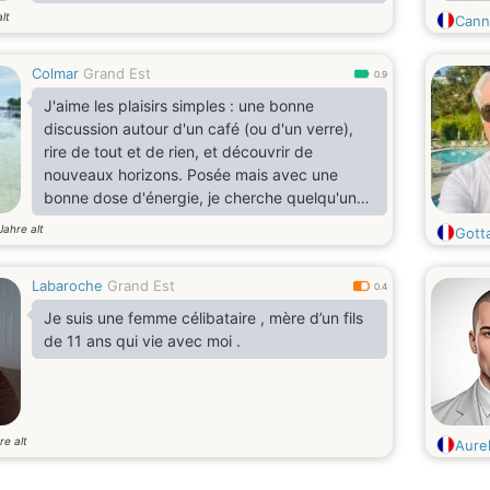
lt
Cann
Colmar
Grand Est
0.9
J'aime les plaisirs simples : une bonne
discussion autour d'un café (ou d'un verre),
rire de tout et de rien, et découvrir de
nouveaux horizons. Posée mais avec une
bonne dose d'énergie, je cherche quelqu'un
de sincère, avec qui partager de bons
Jahre alt
Gott
moments et voir où cela peut nous mener. Si
tu as de l'humour et de la conversation, on
Labaroche
Grand Est
devrait bien s'entendre
0.4
Je suis une femme célibataire , mère d’un fils
de 11 ans qui vie avec moi .
re alt
Aure