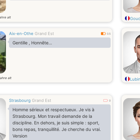
ahre alt
Goud
Aix-en-Othe
Grand Est
0.5
Gentille , Honnête…
ahre alt
Lubi
Strasbourg
Grand Est
0
Homme sérieux et respectueux. Je vis à
Strasbourg. Mon travail demande de la
discipline. En dehors, je suis simple : sport,
bons repas, tranquillité. Je cherche du vrai.
Version