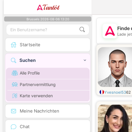
Tantôt
Brussels 2026-08-06 13:20
Finde 
Lade je
Startseite
Suchen
Alle Profile
Partnervermittlung
Yvesnoel53
62
Karte verwenden
Meine Nachrichten
Chat