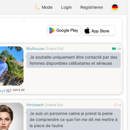
Mode
Login
Registrieren
💖
💕
Mulhouse
Grand Est
0.9
Je souhaite uniquement être contacté par des
femmes disponibles célibataires et sérieuse
Jahre alt
ry11
57
Hirtzbach
Grand Est
0
Je suis un personne calme je prend la peine
de comprendre ce que l’on me dit me mettre à
la place de l’autre