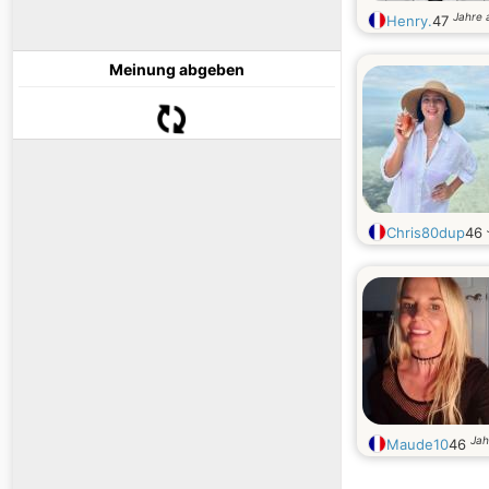
Jahre a
Henry.
47
Meinung abgeben
Chris80dup
46
Jah
Maude10
46