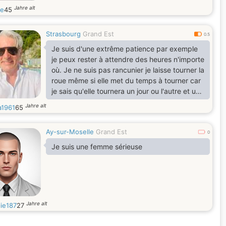
Jahre alt
e
45
Strasbourg
Grand Est
0.5
Je suis d'une extrême patience par exemple
je peux rester à attendre des heures n'importe
où. Je ne suis pas rancunier je laisse tourner la
roue même si elle met du temps à tourner car
je sais qu'elle tournera un jour ou l'autre et une
fois que j'ai dit ce que j'avais à dire tout est
Jahre alt
a1961
65
fini, je suis fidèle en amitié comme en amour.
Je suis juste et équitable j'ai horreur que l'on
Ay-sur-Moselle
Grand Est
s'en prenne aux plus faibles (opprimés). Je
0
suis capable de mener le combat contre
Je suis une femme sérieuse
l'injustice et le racisme.
Jahre alt
lie187
27