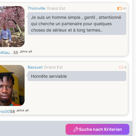
Thionville
Grand Est
0.1
Je suis un homme simple , gentil , attentionné
qui cherche un partenaire pour quelques
choses de sérieux et à long termes..
Jahre alt
lKlau...
55
Bassuet
Grand Est
0
Honnête serviable
Jahre alt
nio00
58
Suche nach Kriterien