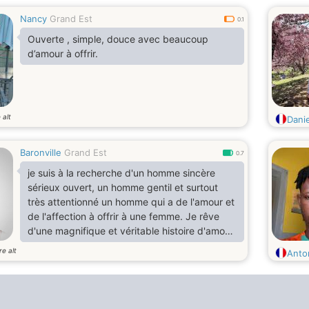
Nancy
Grand Est
0.1
Ouverte , simple, douce avec beaucoup
d’amour à offrir.
 alt
Danie
Baronville
Grand Est
0.7
je suis à la recherche d'un homme sincère
sérieux ouvert, un homme gentil et surtout
très attentionné un homme qui a de l'amour et
de l'affection à offrir à une femme. Je rêve
d'une magnifique et véritable histoire d'amour
avec un homme fidèle pour le restant de ma
re alt
Anto
vie mais sur le net ce n'est pas du tout
évident beaucoup de personnes ne sont pas
sincère, et veulent que des intérêts chose que
je déteste vraiment. Mais je crois que si je