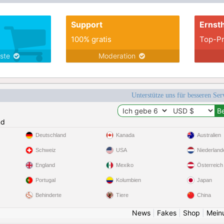
continue patiemment de chercher l'âme-sœur
je vais le trou
Support
Ernsth
100% gratis
Top-Pr
nste
Moderation
Unterstütze uns für besseren Se
nd
Deutschland
Kanada
Australien
Schweiz
USA
Niederland
England
Mexiko
Österreich
Portugal
Kolumbien
Japan
Behinderte
Tiere
China
News
|
Fakes
|
Shop
|
Mein