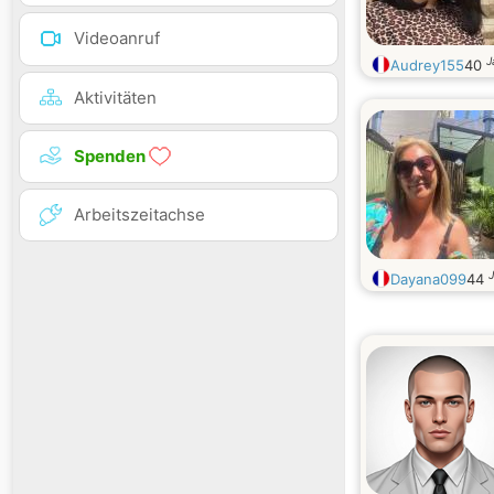
Videoanruf
J
Audrey155
40
Aktivitäten
Spenden
Arbeitszeitachse
J
Dayana099
44