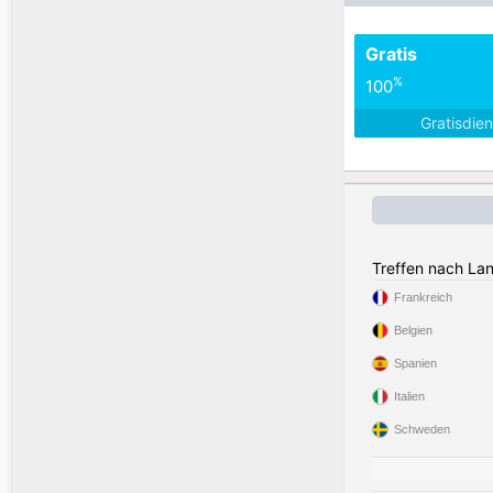
Gratis
%
100
Gratisdie
Treffen nach La
Frankreich
Belgien
Spanien
Italien
Schweden