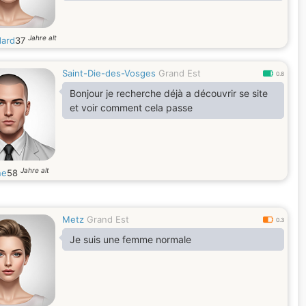
Jahre alt
ard
37
Saint-Die-des-Vosges
Grand Est
0.8
Bonjour je recherche déjà a découvrir se site
et voir comment cela passe
Jahre alt
ne
58
Metz
Grand Est
0.3
Je suis une femme normale