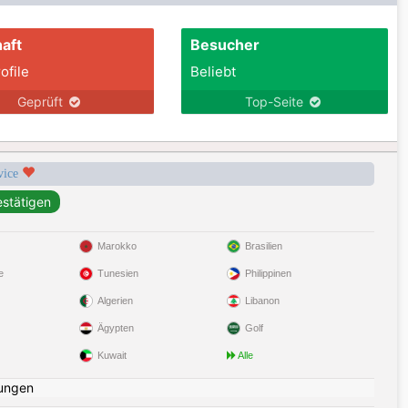
aft
Besucher
ofile
Beliebt
Geprüft
Top-Seite
rvice
Marokko
Brasilien
e
Tunesien
Philippinen
Algerien
Libanon
Ägypten
Golf
Kuwait
Alle
ungen