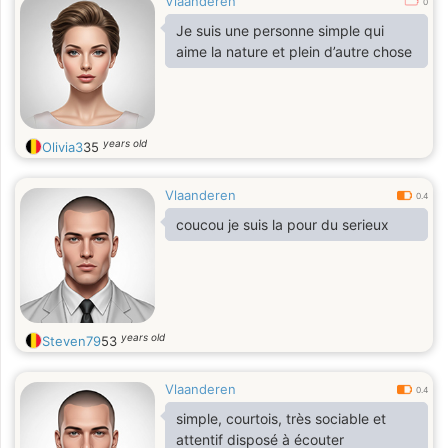
Vlaanderen
0
Je suis une personne simple qui
aime la nature et plein d’autre chose
years old
Olivia3
35
Vlaanderen
0.4
coucou je suis la pour du serieux
years old
Steven79
53
Vlaanderen
0.4
simple, courtois, très sociable et
attentif disposé à écouter