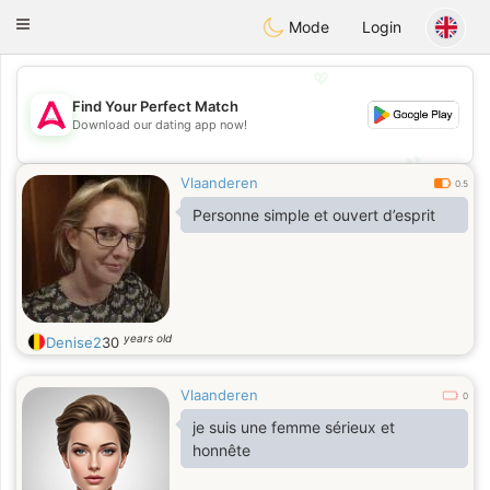
Tantôt
Toggle
Mode
Login
navigation
💖
Find Your Perfect Match
💖
Download our dating app now!
💕
💕
Vlaanderen
0.5
Personne simple et ouvert d’esprit
years old
Denise2
30
Vlaanderen
0
je suis une femme sérieux et
honnête