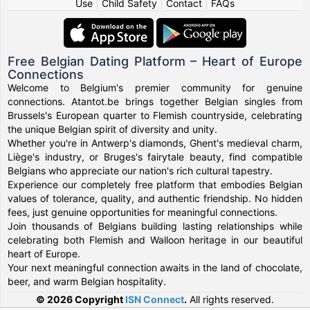
Use
|
Child Safety
|
Contact
|
FAQs
Free Belgian Dating Platform – Heart of Europe
Connections
Welcome to Belgium's premier community for genuine
connections. Atantot.be brings together Belgian singles from
Brussels's European quarter to Flemish countryside, celebrating
the unique Belgian spirit of diversity and unity.
Whether you're in Antwerp's diamonds, Ghent's medieval charm,
Liège's industry, or Bruges's fairytale beauty, find compatible
Belgians who appreciate our nation's rich cultural tapestry.
Experience our completely free platform that embodies Belgian
values of tolerance, quality, and authentic friendship. No hidden
fees, just genuine opportunities for meaningful connections.
Join thousands of Belgians building lasting relationships while
celebrating both Flemish and Walloon heritage in our beautiful
heart of Europe.
Your next meaningful connection awaits in the land of chocolate,
beer, and warm Belgian hospitality.
© 2026 Copyright
ISN Connect
.
All rights reserved.