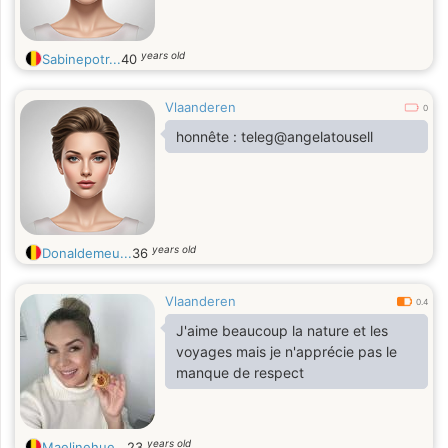
years old
Sabinepotr...
40
Vlaanderen
0
honnête : teleg@angelatousell
years old
Donaldemeu...
36
Vlaanderen
0.4
J'aime beaucoup la nature et les
voyages mais je n'apprécie pas le
manque de respect
years old
Maelinehue...
23