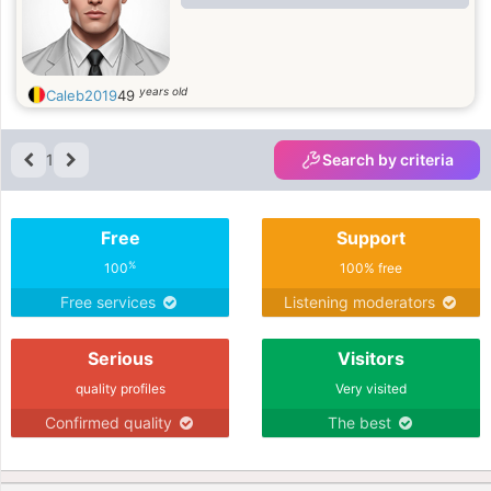
years old
Caleb2019
49
1
Search by criteria
Free
Support
%
100
100% free
Free services
Listening moderators
Serious
Visitors
quality profiles
Very visited
Confirmed quality
The best