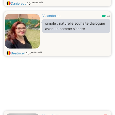
j'aimerais que vous fassiez en partir
years old
Danieladu
40
de mes nouveaux amis
Vlaanderen
0.9
simple , naturelle souhaite dialoguer
avec un homme sincere
years old
Beatricell
46