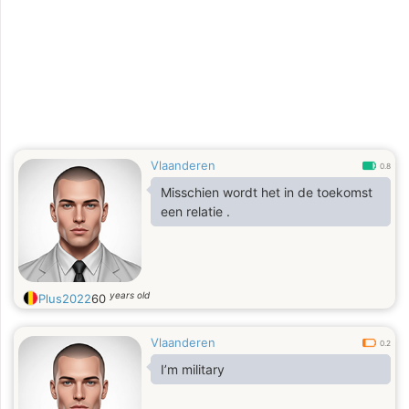
Vlaanderen
0.8
Misschien wordt het in de toekomst
een relatie .
years old
Plus2022
60
Vlaanderen
0.2
I’m military