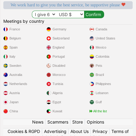
We work hard to give you the best service, be supportive please
Meetings by country
France
Germany
Canada
Belgium
Switzerland
United States
Spain
England
Mexico
Italy
Portugal
Colombia
Sweden
Disabled
Pets
Australia
Morocco
Brazil
Netherlands
Tunisia
Philippines
Austria
Algeria
Lebanon
Japan
Egypt
Gulf
China
Kuwait
All the list
News
|
Scammers
|
Store
|
Opinions
Cookies & RGPD
|
Advertising
|
About Us
|
Privacy
|
Terms of