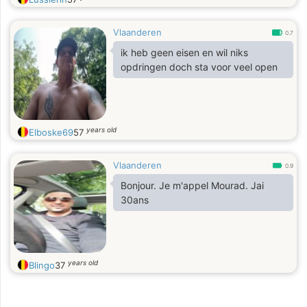
Vlaanderen
0.7
ik heb geen eisen en wil niks
opdringen doch sta voor veel open
years old
Elboske69
57
Vlaanderen
0.9
Bonjour. Je m'appel Mourad. Jai
30ans
years old
Blingo
37