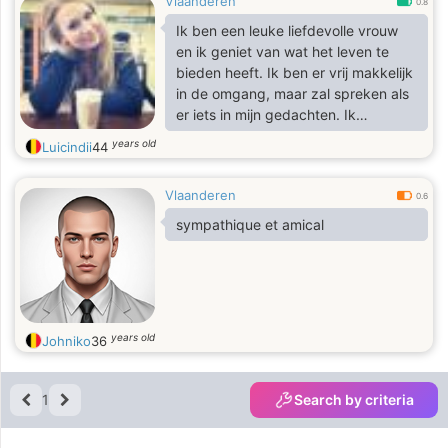
Vlaanderen
0.8
Ik ben een leuke liefdevolle vrouw
en ik geniet van wat het leven te
bieden heeft. Ik ben er vrij makkelijk
in de omgang, maar zal spreken als
er iets in mijn gedachten. Ik
beschouw mezelf als betrouwbaar
years old
Luicindii
44
en gepassioneerd en ik mezelf
omringen met mensen die ook deze
Vlaanderen
kwaliteiten. Ik hou van een goed
0.6
lachen en hebben een goed gevoel
sympathique et amical
voor humor en kan de grappige kant
van de meeste situaties te zien.
years old
Johniko
36
1
Search by criteria