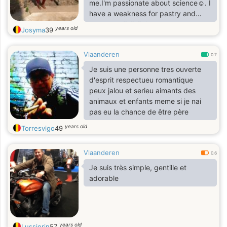
me.I'm passionate about science☺️. I
have a weakness for pastry and
chocolate🫣🫣🫣😅
years old
Josyma
39
Vlaanderen
0.7
Je suis une personne tres ouverte
d'esprit respectueu romantique
peux jalou et serieu aimants des
animaux et enfants meme si je nai
pas eu la chance de être père
years old
Torresvigo
49
Vlaanderen
0.6
Je suis très simple, gentille et
adorable
years old
Lussierin
57