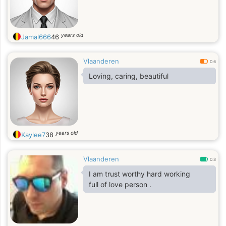
years old
Jamal666
46
Vlaanderen
0.6
Loving, caring, beautiful
years old
Kaylee7
38
Vlaanderen
0.8
I am trust worthy hard working
full of love person .