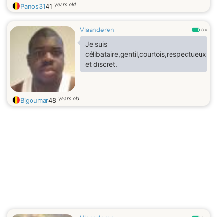
years old
Panos31
41
Vlaanderen
0.8
Je suis
célibataire,gentil,courtois,respectueux
et discret.
years old
Bigoumar
48