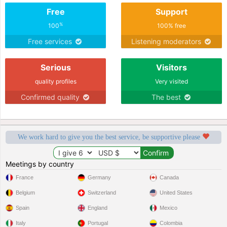
Free
Support
%
100
100% free
Free services
Listening moderators
Serious
Visitors
quality profiles
Very visited
Confirmed quality
The best
We work hard to give you the best service, be supportive please
Meetings by country
France
Germany
Canada
Belgium
Switzerland
United States
Spain
England
Mexico
Italy
Portugal
Colombia