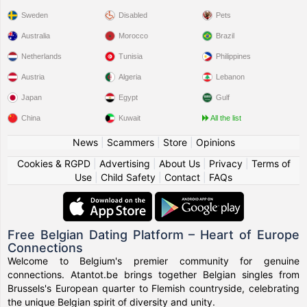
Sweden
Disabled
Pets
Australia
Morocco
Brazil
Netherlands
Tunisia
Philippines
Austria
Algeria
Lebanon
Japan
Egypt
Gulf
China
Kuwait
All the list
News
|
Scammers
|
Store
|
Opinions
Cookies & RGPD
|
Advertising
|
About Us
|
Privacy
|
Terms of
Use
|
Child Safety
|
Contact
|
FAQs
Free Belgian Dating Platform – Heart of Europe
Connections
Welcome to Belgium's premier community for genuine
connections. Atantot.be brings together Belgian singles from
Brussels's European quarter to Flemish countryside, celebrating
the unique Belgian spirit of diversity and unity.