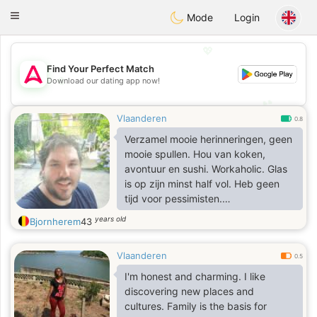
Tantôt
Toggle
Mode
Login
navigation
💖
Find Your Perfect Match
💖
Download our dating app now!
💕
💕
Vlaanderen
0.8
Verzamel mooie herinneringen, geen
mooie spullen. Hou van koken,
avontuur en sushi. Workaholic. Glas
is op zijn minst half vol. Heb geen
tijd voor pessimisten.
Wereldkampioen knuffelen en
years old
Bjornherem
43
nachtraaf. Passie voor reizen en
koken. In the end we only regret the
Vlaanderen
chances we didn't take
0.5
I'm honest and charming. I like
discovering new places and
cultures. Family is the basis for