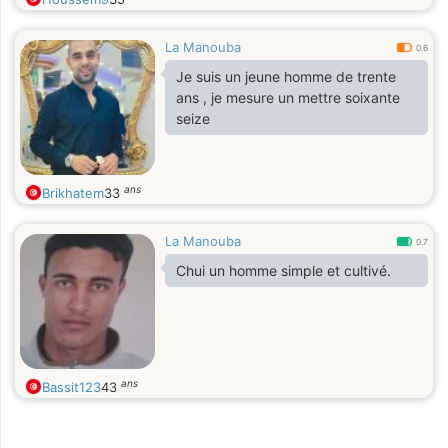
La Manouba
0.6
Je suis un jeune homme de trente
ans , je mesure un mettre soixante
seize
ans
Brikhatem
33
La Manouba
0.7
Chui un homme simple et cultivé.
ans
Bassit123
43