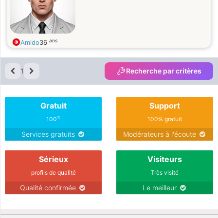
ans
Amido
36
1
Recherche par critères
Gratuit
Support
%
100
100% gratuit
Services gratuits
Modérateurs à l'écoute
Sérieux
Visiteurs
profils de qualité
Très visité
Qualité confirmée
Le meilleur