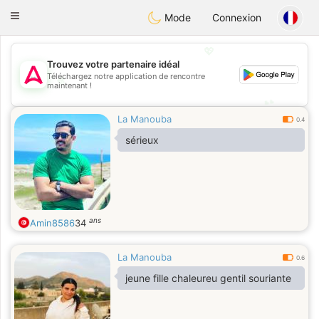
Tantôt
Toggle
Mode
Connexion
navigation
💖
Trouvez votre partenaire idéal
Téléchargez notre application de rencontre
💖
maintenant !
💕
💕
La Manouba
0.4
sérieux
ans
Amin8586
34
La Manouba
0.6
jeune fille chaleureu gentil souriante