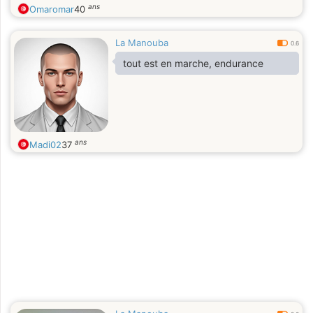
ans
Omaromar
40
La Manouba
0.6
tout est en marche, endurance
ans
Madi02
37