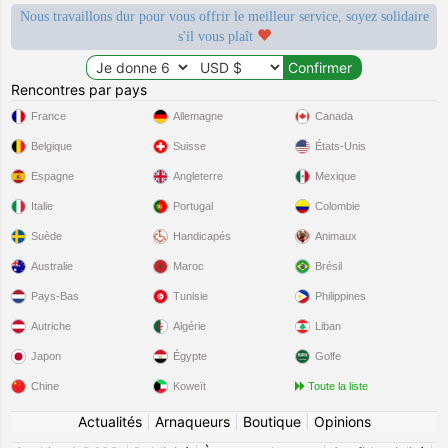
Nous travaillons dur pour vous offrir le meilleur service, soyez solidaire
s'il vous plaît
Rencontres par pays
France
Allemagne
Canada
Belgique
Suisse
États-Unis
Espagne
Angleterre
Mexique
Italie
Portugal
Colombie
Suède
Handicapés
Animaux
Australie
Maroc
Brésil
Pays-Bas
Tunisie
Philippines
Autriche
Algérie
Liban
Japon
Égypte
Golfe
Chine
Koweït
Toute la liste
Actualités
|
Arnaqueurs
|
Boutique
|
Opinions