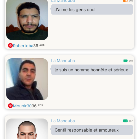
La Manouba
0.6
J'aime les gens cool
ans
Robertoba
36
La Manouba
0.9
je suis un homme honnête et sérieux
ans
Mounir30
36
La Manouba
0.7
Gentil responsable et amoureux