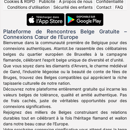
Cookies & RGPD
|
Publicité
|
À propos de nous
|
Confidentialité
|
Conditions d'utilisation
|
Sécurité des enfants
|
Contact
|
FAQ
Plateforme de Rencontres Belge Gratuite –
Connexions Cœur de l'Europe
Bienvenue dans la communauté première de Belgique pour des
connexions authentiques. Atantot.be rassemble des célibataires
belges du quartier européen de Bruxelles à la campagne
flamande, célébrant l'esprit belge unique de diversité et d'unité.
Que vous soyez dans les diamants d'Anvers, le charme médiéval
de Gand, l'industrie liégeoise ou la beauté de conte de fées de
Bruges, trouvez des Belges compatibles qui apprécient la riche
tapisserie culturelle de notre nation.
Découvrez notre plateforme entièrement gratuite qui incarne les
valeurs belges de tolérance, qualité et amitié authentique. Pas
de frais cachés, juste de véritables opportunités pour des
connexions significatives.
Rejoignez des milliers de Belges construisant des relations
durables tout en célébrant à la fois l'héritage flamand et wallon
dans notre beau cœur de l'Europe.
Votre prochaine connexion significative vous attend dans la terre