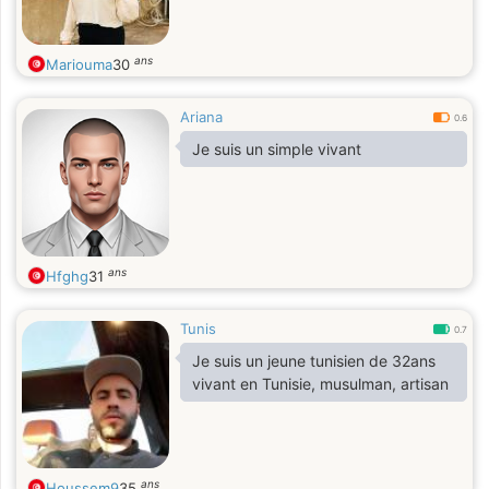
ans
Mariouma
30
Ariana
0.6
Je suis un simple vivant
ans
Hfghg
31
Tunis
0.7
Je suis un jeune tunisien de 32ans
vivant en Tunisie, musulman, artisan
ans
Houssem9
35