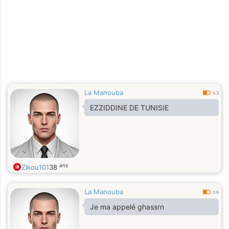
La Manouba
0.3
EZZIDDINE DE TUNISIE
ans
Zikou101
38
La Manouba
0.6
Je ma appelé ghassrn