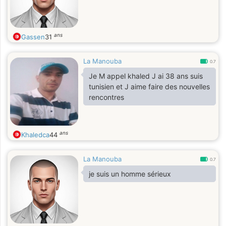
ans
Gassen
31
La Manouba
0.7
Je M appel khaled J ai 38 ans suis
tunisien et J aime faire des nouvelles
rencontres
ans
Khaledca
44
La Manouba
0.7
je suis un homme sérieux