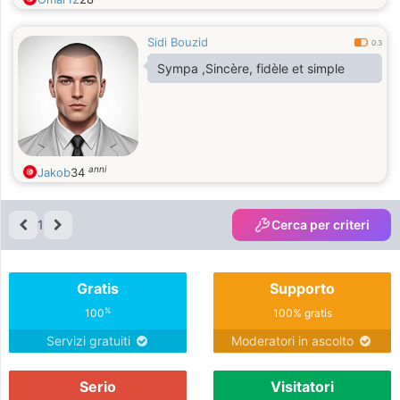
Sidi Bouzid
0.3
Sympa ,Sincère, fidèle et simple
anni
Jakob
34
1
Cerca per criteri
Gratis
Supporto
%
100
100% gratis
Servizi gratuiti
Moderatori in ascolto
Serio
Visitatori