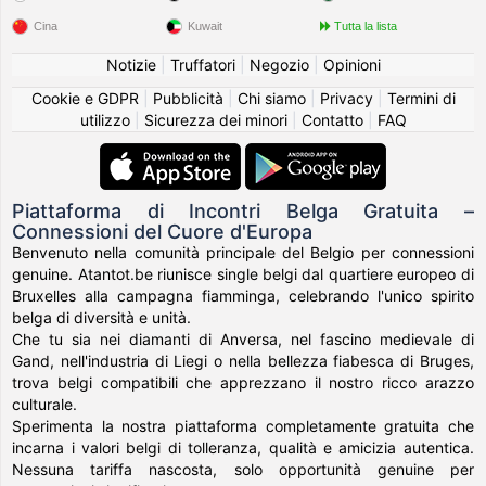
Cina
Kuwait
Tutta la lista
Notizie
|
Truffatori
|
Negozio
|
Opinioni
Cookie e GDPR
|
Pubblicità
|
Chi siamo
|
Privacy
|
Termini di
utilizzo
|
Sicurezza dei minori
|
Contatto
|
FAQ
Piattaforma di Incontri Belga Gratuita –
Connessioni del Cuore d'Europa
Benvenuto nella comunità principale del Belgio per connessioni
genuine. Atantot.be riunisce single belgi dal quartiere europeo di
Bruxelles alla campagna fiamminga, celebrando l'unico spirito
belga di diversità e unità.
Che tu sia nei diamanti di Anversa, nel fascino medievale di
Gand, nell'industria di Liegi o nella bellezza fiabesca di Bruges,
trova belgi compatibili che apprezzano il nostro ricco arazzo
culturale.
Sperimenta la nostra piattaforma completamente gratuita che
incarna i valori belgi di tolleranza, qualità e amicizia autentica.
Nessuna tariffa nascosta, solo opportunità genuine per