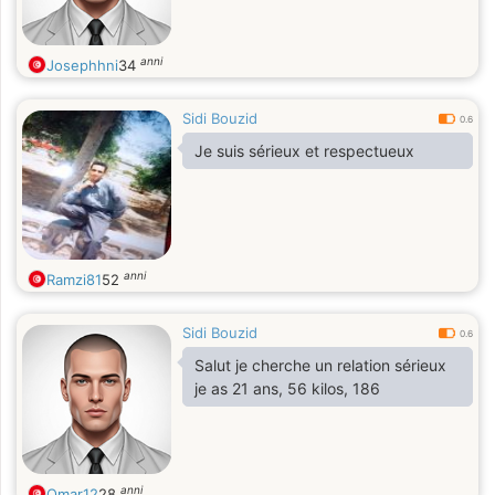
anni
Josephhni
34
Sidi Bouzid
0.6
Je suis sérieux et respectueux
anni
Ramzi81
52
Sidi Bouzid
0.6
Salut je cherche un relation sérieux
je as 21 ans, 56 kilos, 186
anni
Omar12
28