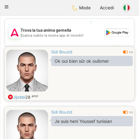
Tantôt
Toggle
Mode
Accedi
navigation
💖
Trova la tua anima gemella
Scarica subito la nostra app di incontri!
💖
💕
💕
Sidi Bouzid
0.6
Ok oui bien sûr ok ouibmer
anni
Jijobbi
28
Sidi Bouzid
0.6
Je suis heni Youssef tunisian