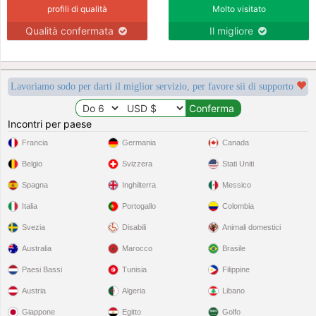
profili di qualità
Molto visitato
Qualità confermata
Il migliore
Lavoriamo sodo per darti il miglior servizio, per favore sii di supporto
Incontri per paese
Francia
Germania
Canada
Belgio
Svizzera
Stati Uniti
Spagna
Inghilterra
Messico
Italia
Portogallo
Colombia
Svezia
Disabili
Animali domestici
Australia
Marocco
Brasile
Paesi Bassi
Tunisia
Filippine
Austria
Algeria
Libano
Giappone
Egitto
Golfo