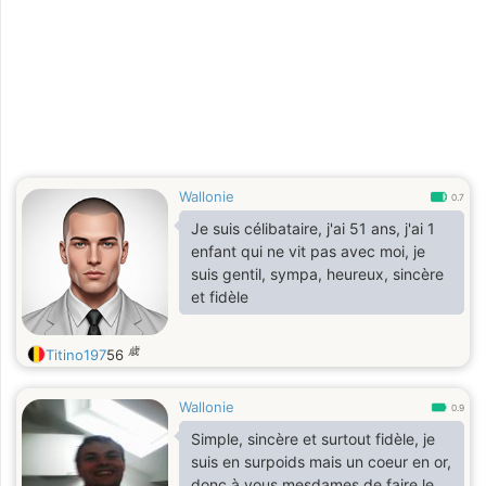
Wallonie
0.7
Je suis célibataire, j'ai 51 ans, j'ai 1
enfant qui ne vit pas avec moi, je
suis gentil, sympa, heureux, sincère
et fidèle
歳
Titino197
56
Wallonie
0.9
Simple, sincère et surtout fidèle, je
suis en surpoids mais un coeur en or,
donc à vous mesdames de faire le