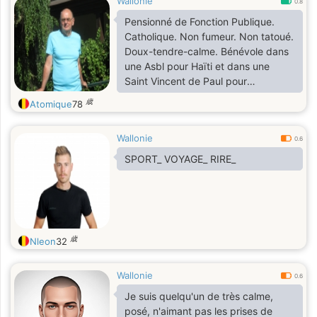
Wallonie
0.8
Pensionné de Fonction Publique.
Catholique. Non fumeur. Non tatoué.
Doux-tendre-calme. Bénévole dans
une Asbl pour Haïti et dans une
Saint Vincent de Paul pour
distribution de colis au plus démunis.
歳
Atomique
78
Wallonie
0.6
SPORT_ VOYAGE_ RIRE_
歳
Nleon
32
Wallonie
0.6
Je suis quelqu'un de très calme,
posé, n'aimant pas les prises de