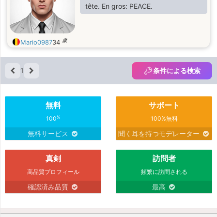
tête. En gros: PEACE.
歳
Mario0987
34
1
条件による検索
無料
サポート
%
100
100%無料
無料サービス
聞く耳を持つモデレーター
真剣
訪問者
高品質プロフィール
頻繁に訪問される
確認済み品質
最高