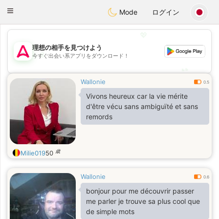
Tantôt
Toggle
Mode
ログイン
navigation
💖
理想の相手を見つけよう
💖
今すぐ出会い系アプリをダウンロード！
💕
💕
Wallonie
0.5
Vivons heureux car la vie mérite
d'être vécu sans ambiguïté et sans
remords
歳
Milie019
50
Wallonie
0.6
bonjour pour me découvrir passer
me parler je trouve sa plus cool que
de simple mots