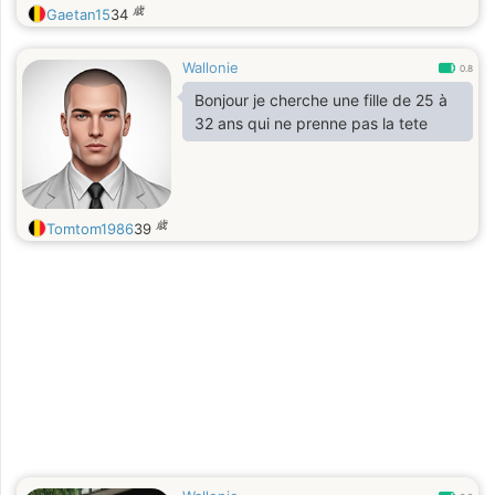
歳
Gaetan15
34
Wallonie
0.8
Bonjour je cherche une fille de 25 à
32 ans qui ne prenne pas la tete
歳
Tomtom1986
39