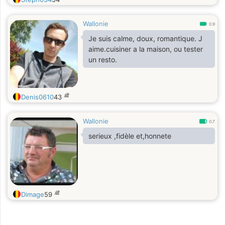
Wallonie
0.9
Je suis calme, doux, romantique. J
aime.cuisiner a la maison, ou tester
un resto.
歳
Denis0610
43
Wallonie
0.7
serieux ,fidèle et,honnete
歳
Dimage
59