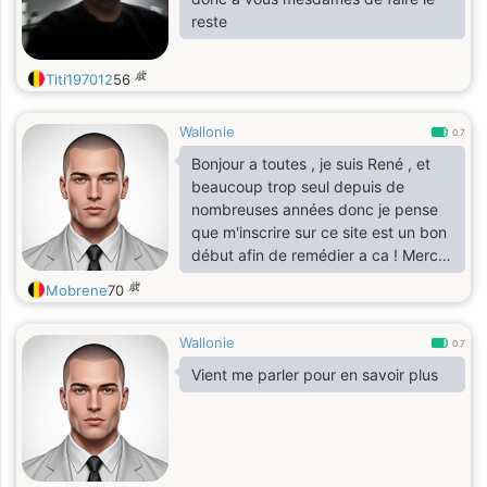
reste
歳
Titi197012
56
Wallonie
0.7
Bonjour a toutes , je suis René , et
beaucoup trop seul depuis de
nombreuses années donc je pense
que m'inscrire sur ce site est un bon
début afin de remédier a ca ! Merci
de vous etre attardées sur mon
歳
Mobrene
70
profil !
Wallonie
0.7
Vient me parler pour en savoir plus