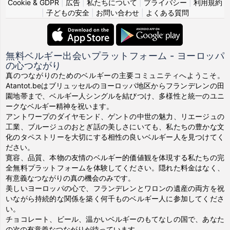
Cookie & GDPR
|
広告
|
私たちについて
|
プライバシー
|
利用規約
|
子どもの安全
|
お問い合わせ
|
よくある質問
無料ベルギー出会いプラットフォーム - ヨーロッパ
の心つながり
真のつながりのためのベルギーの主要コミュニティへようこそ。
Atantot.beはブリュッセルのヨーロッパ地区からフランデレンの田
園地帯まで、ベルギー人シングルを結びつけ、多様性と統一のユニ
ークなベルギー精神を祝います。
アントワープのダイヤモンド、ゲントの中世の魅力、リエージュの
工業、ブルージュのおとぎ話の美しさにいても、私たちの豊かな文
化のタペストリーを大切にする相性の良いベルギー人を見つけてく
ださい。
寛容、品質、本物の友情のベルギー的価値観を体現する私たちの完
全無料プラットフォームを体験してください。隠れた料金はなく、
有意義なつながりの真の機会のみです。
美しいヨーロッパの心で、フランデレンとワロンの遺産の両方を祝
いながら持続的な関係を築く何千ものベルギー人に参加してくださ
い。
チョコレート、ビール、温かいベルギーのもてなしの国で、あなた
の次の有意義なつながりが待っています。