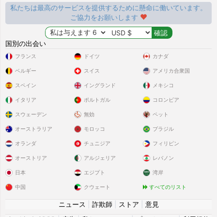
私たちは最高のサービスを提供するために懸命に働いています。
ご協力をお願いします
国別の出会い
フランス
ドイツ
カナダ
ベルギー
スイス
アメリカ合衆国
スペイン
イングランド
メキシコ
イタリア
ポルトガル
コロンビア
スウェーデン
無効
ペット
オーストラリア
モロッコ
ブラジル
オランダ
チュニジア
フィリピン
オーストリア
アルジェリア
レバノン
日本
エジプト
湾岸
中国
クウェート
すべてのリスト
ニュース
|
詐欺師
|
ストア
|
意見