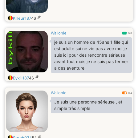
歳
Killeur187
46
Wallonie
0.8
je suis un homme de 45ans 1 fille qui
est adulte sui ne vie pas avec moi je
suis ici pour des rencontre sérieuse
avant tout mais je ne suis pas fermer
a des aventure
歳
Bykill187
46
Wallonie
0.4
Je suis une personne sérieuse , et
simple très simple
歳
Steph034
54