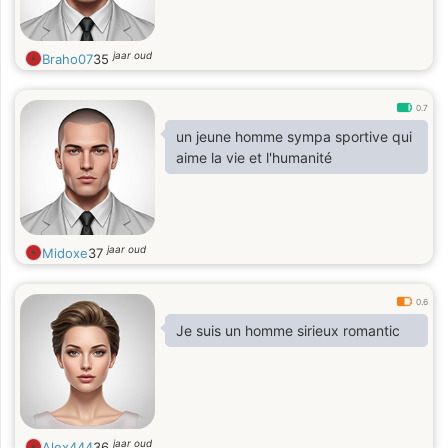
jaar oud
Braho07
35
0.7
un jeune homme sympa sportive qui
aime la vie et l'humanité
jaar oud
Midoxe
37
0.6
Je suis un homme sirieux romantic
jaar oud
Alex444
36