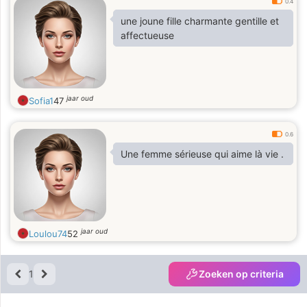
0.4
une joune fille charmante gentille et
affectueuse
jaar oud
Sofia1
47
0.6
Une femme sérieuse qui aime là vie .
jaar oud
Loulou74
52
1
Zoeken op criteria