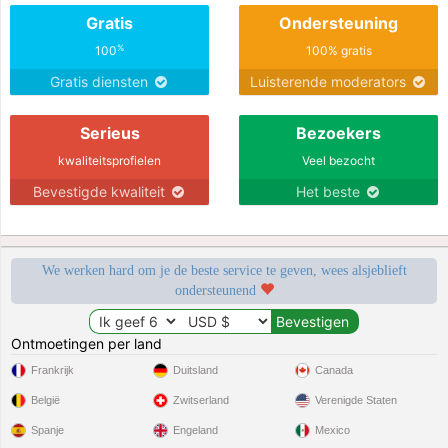
Gratis
Ondersteuning
%
100
100% gratis
Gratis diensten
Luisterende moderators
Serieus
Bezoekers
kwaliteitsprofielen
Veel bezocht
Bevestigde kwaliteit
Het beste
We werken hard om je de beste service te geven, wees alsjeblieft
ondersteunend
Ontmoetingen per land
Frankrijk
Duitsland
Canada
België
Zwitserland
Verenigde Staten
Spanje
Engeland
Mexico