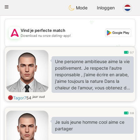
Tantôt
Toggle
Mode
Inloggen
navigation
💖
Vind je perfecte match
💖
Download nu onze dating-app!
💕
💕
0.7
Une personne ambitieuse aime la vie
positivement. Je respecte l'autre
responsable , j'aime écrire en arabe,
j'aime toujours la nature Dans la
chaleur de l'amour, vous obtenez de
bonnes choses. Mais il doit y avoir
jaar oud
Tagor7
54
de l'amour
0.8
Je suis jeune homme cool aime ce
partager