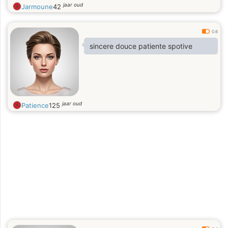
jaar oud
Jarmoune
42
0.6
sincere douce patiente spotive
jaar oud
Patience
125