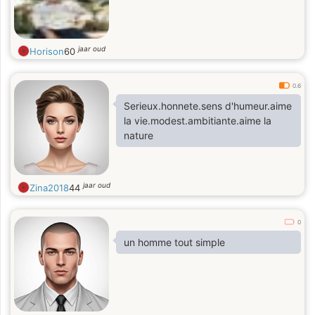
jaar oud
Horison
60
0.6
Serieux.honnete.sens d'humeur.aime
la vie.modest.ambitiante.aime la
nature
jaar oud
Zina2018
44
0
un homme tout simple