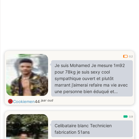
0.2
Je suis Mohamed Je mesure 1m92
pour 78kg je suis sexy cool
sympathique ouvert et plutôt
marrant j’aimerai refaire ma vie avec
une personne bien éduqué et
aimable
jaar oud
Cookiemen
44
0.9
Celibataire blanc Technicien
fabrication 51ans