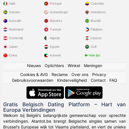
Italië
Portugal
Colombia
Zweden
Gehandicapt
Huisdieren
Australië
Marokko
Brazilië
Nederland
Tunesië
Filipijnen
Oostenrijk
Algerije
Libanon
Japan
Egypte
Golf
China
Koeweit
Hele lijst
Nieuws
|
Oplichters
|
Winkel
|
Meningen
Cookies & AVG
|
Reclame
|
Over ons
|
Privacy
|
Gebruiksvoorwaarden
|
Kinderveiligheid
|
Contact
|
FAQ
Gratis Belgisch Dating Platform – Hart van
Europa Verbindingen
Welkom bij België's belangrijkste gemeenschap voor oprechte
verbindingen. Atantot.be brengt Belgische singles samen van
Brussel's Europese wijk tot Vlaams platteland, en viert de unieke