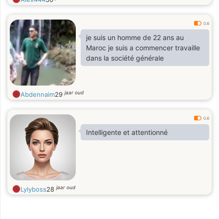
0.6
je suis un homme de 22 ans au
Maroc je suis a commencer travaille
dans la société générale
jaar oud
Abdennaim
29
0.6
Intelligente et attentionné
jaar oud
Lylyboss
28