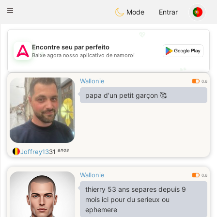
Tantôt
Toggle
Mode
Entrar
navigation
💖
Encontre seu par perfeito
💖
Baixe agora nosso aplicativo de namoro!
💕
💕
Wallonie
0.6
papa d'un petit garçon 🥰
anos
Joffrey13
31
Wallonie
0.6
thierry 53 ans separes depuis 9
mois ici pour du serieux ou
ephemere