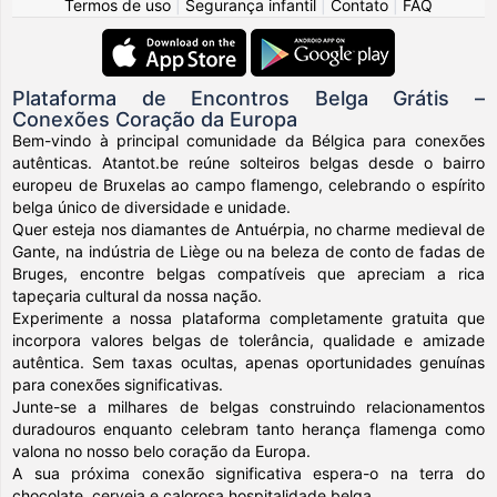
Termos de uso
|
Segurança infantil
|
Contato
|
FAQ
Plataforma de Encontros Belga Grátis –
Conexões Coração da Europa
Bem-vindo à principal comunidade da Bélgica para conexões
autênticas. Atantot.be reúne solteiros belgas desde o bairro
europeu de Bruxelas ao campo flamengo, celebrando o espírito
belga único de diversidade e unidade.
Quer esteja nos diamantes de Antuérpia, no charme medieval de
Gante, na indústria de Liège ou na beleza de conto de fadas de
Bruges, encontre belgas compatíveis que apreciam a rica
tapeçaria cultural da nossa nação.
Experimente a nossa plataforma completamente gratuita que
incorpora valores belgas de tolerância, qualidade e amizade
autêntica. Sem taxas ocultas, apenas oportunidades genuínas
para conexões significativas.
Junte-se a milhares de belgas construindo relacionamentos
duradouros enquanto celebram tanto herança flamenga como
valona no nosso belo coração da Europa.
A sua próxima conexão significativa espera-o na terra do
chocolate, cerveja e calorosa hospitalidade belga.