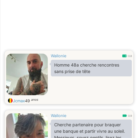
j’aime mettre du cœur dans chaque
recette. Toujours curieux
d’apprendre de nouvelles
techniques, je prends autant de
plaisir à expérimenter qu’à savourer.
Wallonie
0.8
Homme 48a cherche rencontres
sans prise de tête
anos
Jcmax
49
Wallonie
0.9
Cherche partenaire pour braquer
une banque et partir vivre au soleil.
Messieurs, soyez gentils, lisez les