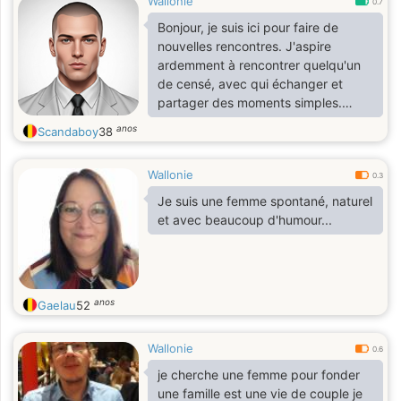
Wallonie
0.7
Bonjour, je suis ici pour faire de
nouvelles rencontres. J'aspire
ardemment à rencontrer quelqu'un
de censé, avec qui échanger et
partager des moments simples.
Ayant déjà eu mes propres
anos
Scandaboy
38
expériences ne soyez pas vexées si
je ne donne pas suite, c'est
Wallonie
simplement que je sais clairement
0.3
quelle personne me correspondrait.
Je suis une femme spontané, naturel
J'attends avant tout de la sincérité,
et avec beaucoup d'humour...
je ne cherche pas une personne qui
se transformera en une autre au
bout de quelques mois. Mais n'ayez
crainte, je suis très facile à vivre ;-)
anos
Gaelau
52
Wallonie
0.6
je cherche une femme pour fonder
une famille est une vie de couple je