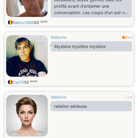
profils avant d’entamer une
conversation. Les coups d’un soir ne
m’intéressent absolument pas.
anos
Babou1966
60
Wallonie
0.3
Mystère mystère mystère
anos
Cat70
55
Wallonie
0
relation sérieuse