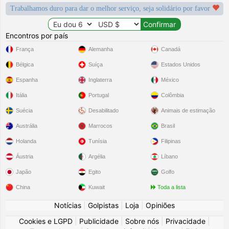
Trabalhamos duro para dar o melhor serviço, seja solidário por favor
Encontros por país
França
Alemanha
Canadá
Bélgica
Suíça
Estados Unidos
Espanha
Inglaterra
México
Itália
Portugal
Colômbia
Suécia
Desabilitado
Animais de estimação
Austrália
Marrocos
Brasil
Holanda
Tunísia
Filipinas
Áustria
Argélia
Líbano
Japão
Egito
Golfo
China
Kuwait
Toda a lista
Notícias
|
Golpistas
|
Loja
|
Opiniões
Cookies e LGPD
|
Publicidade
|
Sobre nós
|
Privacidade
|