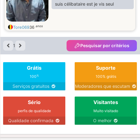
suis célibataire est je vis seul
anos
Tore069
36
1
Pesquisar por critérios
Grátis
Suporte
%
100
100% grátis
Serviços gratuitos
Moderadores que escutam
Sério
Visitantes
perfis de qualidade
Muito visitado
Qualidade confirmada
O melhor