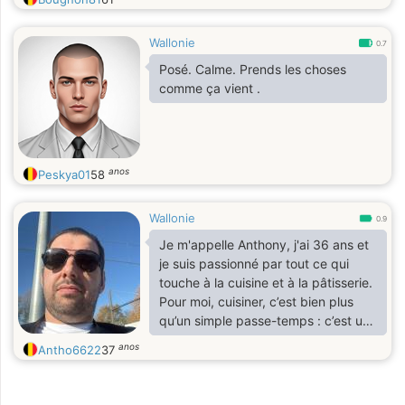
Wallonie
0.7
Posé. Calme. Prends les choses
comme ça vient .
anos
Peskya01
58
Wallonie
0.9
Je m'appelle Anthony, j'ai 36 ans et
je suis passionné par tout ce qui
touche à la cuisine et à la pâtisserie.
Pour moi, cuisiner, c’est bien plus
qu’un simple passe-temps : c’est une
manière de partager, de créer et de
anos
Antho6622
37
faire plaisir aux autres. Que ce soit
un plat mijoté qui rappelle l’enfance
ou un dessert raffiné qui surprend,