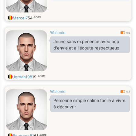
anos
Marcel7
54
Wallonie
0.6
Jeune sans expérience avec bcp
d'envie et a l'écoute respectueux
anos
Jordan198
19
Wallonie
0.4
Personne simple calme facile à vivre
à découvrir
anos
Bougnon81
61