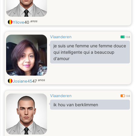
anos
Yilove
40
Vlaanderen
0.8
je suis une femme une femme douce
qui intelligente qui a beaucoup
d'amour
anos
Josiane45
47
Vlaanderen
0.6
ik hou van berklimmen