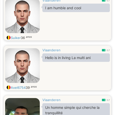
Vlaanderen
0.7
I am humble and cool
anos
Suiker
36
Vlaanderen
0.7
Hello is in living La multi ani
anos
Axel6754
39
Vlaanderen
0.7
Un homme simple qui cherche la
tranquillité