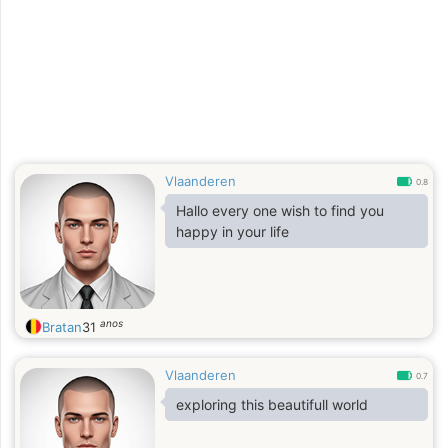
Vlaanderen
0.8
Hallo every one wish to find you
happy in your life
anos
Bratan
31
Vlaanderen
0.7
exploring this beautifull world