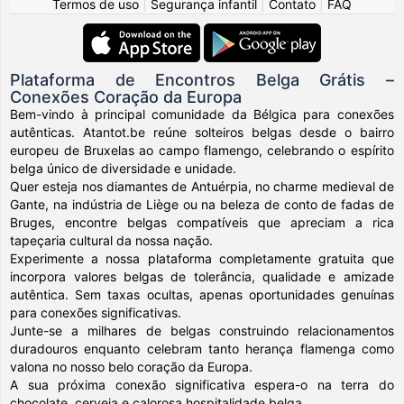
Termos de uso
|
Segurança infantil
|
Contato
|
FAQ
Plataforma de Encontros Belga Grátis –
Conexões Coração da Europa
Bem-vindo à principal comunidade da Bélgica para conexões
autênticas. Atantot.be reúne solteiros belgas desde o bairro
europeu de Bruxelas ao campo flamengo, celebrando o espírito
belga único de diversidade e unidade.
Quer esteja nos diamantes de Antuérpia, no charme medieval de
Gante, na indústria de Liège ou na beleza de conto de fadas de
Bruges, encontre belgas compatíveis que apreciam a rica
tapeçaria cultural da nossa nação.
Experimente a nossa plataforma completamente gratuita que
incorpora valores belgas de tolerância, qualidade e amizade
autêntica. Sem taxas ocultas, apenas oportunidades genuínas
para conexões significativas.
Junte-se a milhares de belgas construindo relacionamentos
duradouros enquanto celebram tanto herança flamenga como
valona no nosso belo coração da Europa.
A sua próxima conexão significativa espera-o na terra do
chocolate, cerveja e calorosa hospitalidade belga.