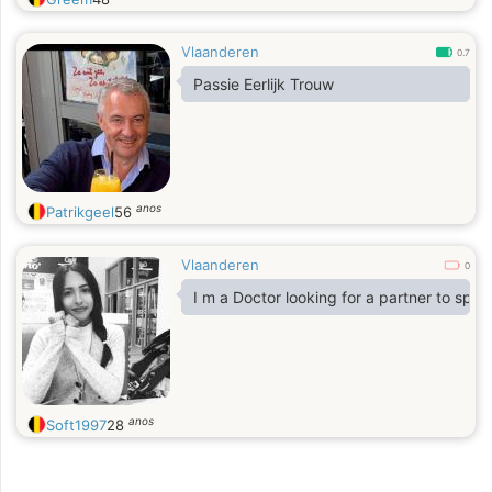
Vlaanderen
0.7
Passie Eerlijk Trouw
anos
Patrikgeel
56
Vlaanderen
0
I m a Doctor looking for a partner to spend
anos
Soft1997
28