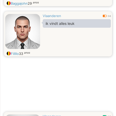
anos
Baggajohn
29
Vlaanderen
0.6
ik vindt alles leuk
anos
Fillllo
33