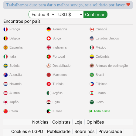
Trabalhamos duro para dar o melhor serviço, seja solidário por favor
Encontros por país
França
Alemanha
Canadá
Bélgica
Suíça
Estados Unidos
Espanha
Inglaterra
México
Itália
Portugal
Colômbia
Suécia
Desabilitado
Animais de estimação
Austrália
Marrocos
Brasil
Holanda
Tunísia
Filipinas
Áustria
Argélia
Líbano
Japão
Egito
Golfo
China
Kuwait
Toda a lista
Notícias
|
Golpistas
|
Loja
|
Opiniões
Cookies e LGPD
|
Publicidade
|
Sobre nós
|
Privacidade
|