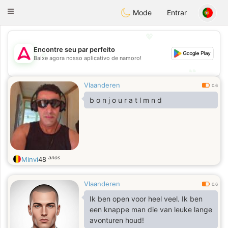
Tantôt
Toggle
Mode
Entrar
navigation
💖
Encontre seu par perfeito
💖
Baixe agora nosso aplicativo de namoro!
💕
💕
Vlaanderen
0.6
b o n j o u r a t l m n d
anos
Minvi
48
Vlaanderen
0.6
Ik ben open voor heel veel. Ik ben
een knappe man die van leuke lange
avonturen houd!