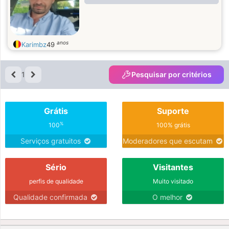
anos
Karimbz
49
1
Pesquisar por critérios
Grátis
Suporte
%
100
100% grátis
Serviços gratuitos
Moderadores que escutam
Sério
Visitantes
perfis de qualidade
Muito visitado
Qualidade confirmada
O melhor