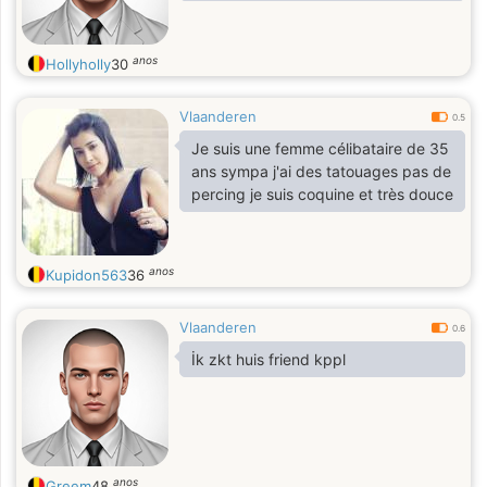
anos
Hollyholly
30
Vlaanderen
0.5
Je suis une femme célibataire de 35
ans sympa j'ai des tatouages pas de
percing je suis coquine et très douce
anos
Kupidon563
36
Vlaanderen
0.6
İk zkt huis friend kppl
anos
Greem
48