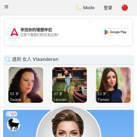
Tantôt
Toggle
Mode
登录
navigation
💖
寻找你的理想伴侣
💖
立即下载我们的交友应用！
💕
💕
遇到 女人 Vlaanderen
53 岁
37 岁
23 岁
Zwalm
Leuven
Tienen
0/1