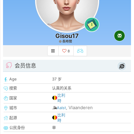
1
Gisou17
長時間
8
会员信息
Age
37 岁
搜索
认真的关系
比利
国家
時
Vlaanderen
城市
Aalst
,
比利
起源
時
公民身份
单