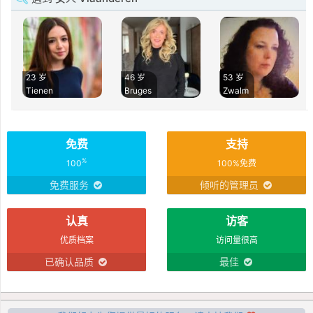
23 岁
46 岁
53 岁
Tienen
Bruges
Zwalm
免费
支持
%
100
100%免费
免费服务
倾听的管理员
认真
访客
优质档案
访问量很高
已确认品质
最佳