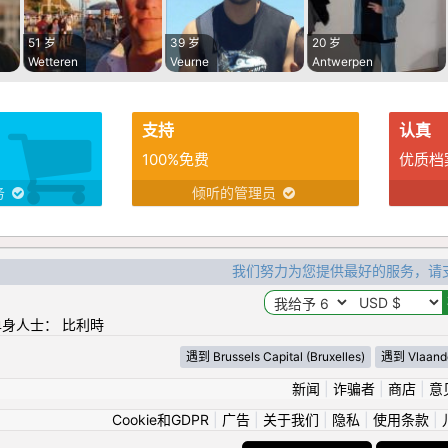
51 岁
39 岁
20 岁
Wetteren
Veurne
Antwerpen
支持
认真
100%免费
优质档
务
倾听的管理员
我们努力为您提供最好的服务，请
身人士： 比利時
遇到 Brussels Capital (Bruxelles)
遇到 Vlaand
新闻
|
诈骗者
|
商店
|
意
Cookie和GDPR
|
广告
|
关于我们
|
隐私
|
使用条款
|