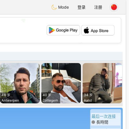
Mode
登录
注册
💖
💕
44 岁
40 岁
34 岁
Antwerpen
Zottegem
Aalst
最后一次连接
長時間