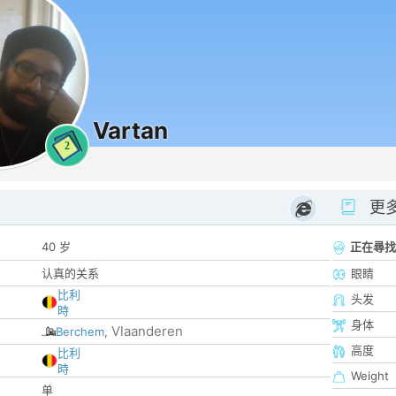
Vartan
2
更
40 岁
正在尋找
认真的关系
眼睛
比利
头发
時
身体
Vlaanderen
Berchem
,
高度
比利
時
Weight
单