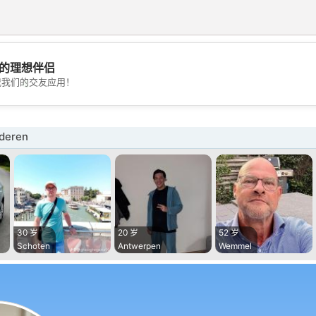
的理想伴侣
💖
载我们的交友应用！
💕
deren
30 岁
20 岁
52 岁
Schoten
Antwerpen
Wemmel