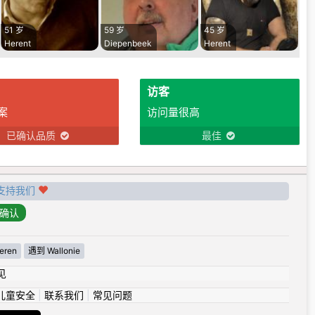
51 岁
59 岁
45 岁
Herent
Diepenbeek
Herent
访客
案
访问量很高
已确认品质
最佳
支持我们
eren
遇到 Wallonie
见
儿童安全
|
联系我们
|
常见问题