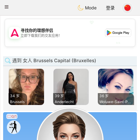
Tantôt
Toggle
Mode
登录
navigation
💖
寻找你的理想伴侣
💖
立即下载我们的交友应用！
💕
💕
遇到 女人 Brussels Capital (Bruxelles)
34 岁
39 岁
36 岁
Brussels
Anderlecht
Woluwe-Saint-Pierr
0/1