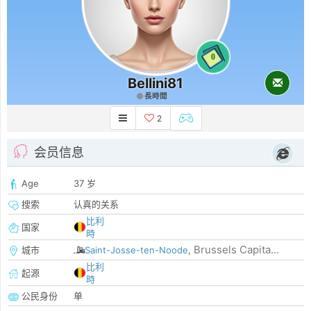
0
Bellini81
長時間
2
会员信息
Age
37 岁
搜索
认真的关系
比利
国家
時
Brussels Capita...
城市
Saint-Josse-ten-Noode
,
比利
起源
時
公民身份
单