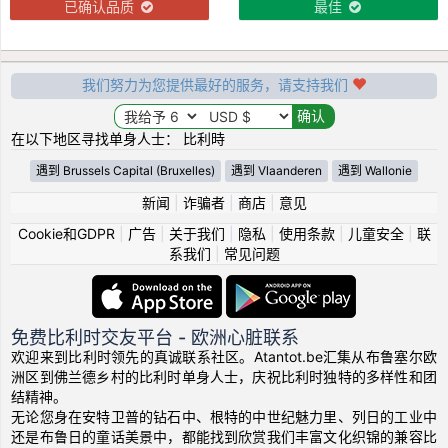
已确认品质
最佳
我们努力为您提供最好的服务，请支持我们
在以下地区寻找单身人士： 比利時
遇到 Brussels Capital (Bruxelles)
遇到 Vlaanderen
遇到 Wallonie
新闻
|
诈骗者
|
商店
|
意见
Cookie和GDPR
|
广告
|
关于我们
|
隐私
|
使用条款
|
儿童安全
|
联
系我们
|
常见问题
免费比利时交友平台 - 欧洲心脏联系
欢迎来到比利时领先的真诚联系社区。Atantot.be汇集从布鲁塞尔欧
洲区到佛兰德乡村的比利时单身人士，庆祝比利时独特的多样性和团
结精神。
无论您身在安特卫普的钻石中、根特的中世纪魅力里、列日的工业中
还是布鲁日的童话美景中，都能找到欣赏我们丰富文化织锦的兼容比