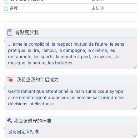
宗教
未标明
有點關於我
J' aime la complicité, le respect mutuel de l'autre, le sens
pratique, le rire, l'amour, la campagne, le cinéma, les
restaurants, les sports, la marche à pied, la cuisine, , la
musique, la nature, les ballades.
我希望我的伴侣成为
Gentil romantique attentionné la main sur le cœur sympa
aime rire intelligent audacieux un homme sait prendre les
décisions intellectuelle
我应该遵守的标准
没有自定义标准