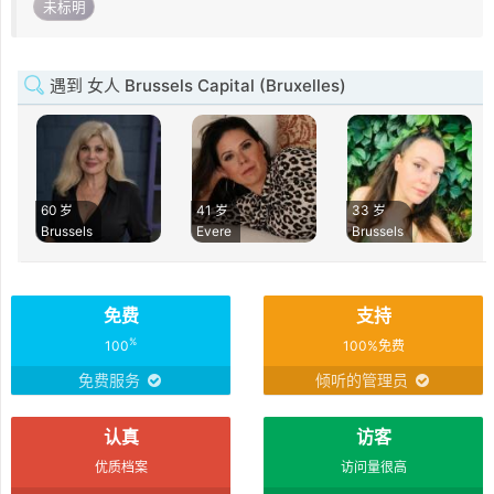
未标明
遇到 女人 Brussels Capital (Bruxelles)
60 岁
41 岁
33 岁
Brussels
Evere
Brussels
免费
支持
%
100
100%免费
免费服务
倾听的管理员
认真
访客
优质档案
访问量很高