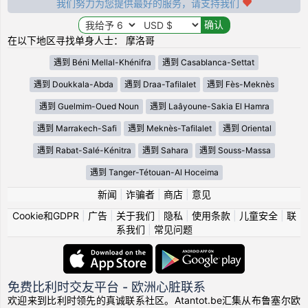
我们努力为您提供最好的服务，请支持我们
在以下地区寻找单身人士： 摩洛哥
遇到 Béni Mellal-Khénifra
遇到 Casablanca-Settat
遇到 Doukkala-Abda
遇到 Draa-Tafilalet
遇到 Fès-Meknès
遇到 Guelmim-Oued Noun
遇到 Laâyoune-Sakia El Hamra
遇到 Marrakech-Safi
遇到 Meknès-Tafilalet
遇到 Oriental
遇到 Rabat-Salé-Kénitra
遇到 Sahara
遇到 Souss-Massa
遇到 Tanger-Tétouan-Al Hoceima
新闻
|
诈骗者
|
商店
|
意见
Cookie和GDPR
|
广告
|
关于我们
|
隐私
|
使用条款
|
儿童安全
|
联
系我们
|
常见问题
免费比利时交友平台 - 欧洲心脏联系
欢迎来到比利时领先的真诚联系社区。Atantot.be汇集从布鲁塞尔欧