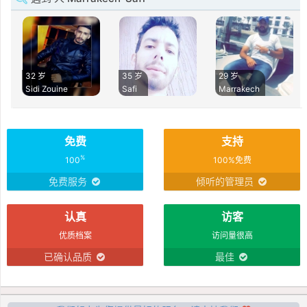
32 岁
35 岁
29 岁
Sidi Zouine
Safi
Marrakech
免费
支持
%
100
100%免费
免费服务
倾听的管理员
认真
访客
优质档案
访问量很高
已确认品质
最佳