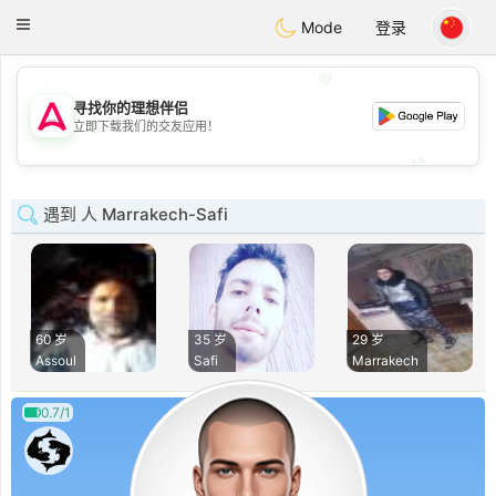
Tantôt
Toggle
Mode
登录
navigation
💖
寻找你的理想伴侣
💖
立即下载我们的交友应用！
💕
💕
遇到 人 Marrakech-Safi
60 岁
35 岁
29 岁
Assoul
Safi
Marrakech
0.7/1