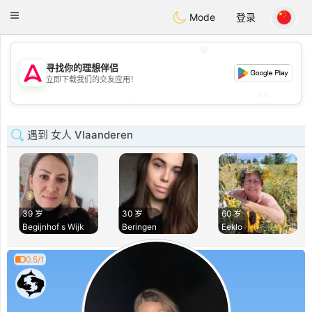
Tantôt
Toggle
Mode
登录
navigation
💖
寻找你的理想伴侣
💖
立即下载我们的交友应用！
💕
💕
遇到 女人 Vlaanderen
39 岁
30 岁
60 岁
Begijnhof s Wijk
Beringen
Eeklo
0.5/1