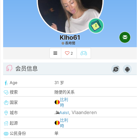
1
Klho61
長時間
2
会员信息
Age
31 岁
搜索
随便的关系
比利
国家
時
Vlaanderen
城市
Aalst
,
比利
起源
時
公民身份
单