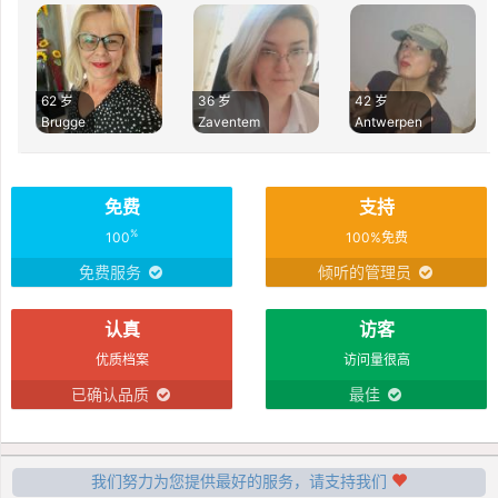
62 岁
36 岁
42 岁
Brugge
Zaventem
Antwerpen
免费
支持
%
100
100%免费
免费服务
倾听的管理员
认真
访客
优质档案
访问量很高
已确认品质
最佳
我们努力为您提供最好的服务，请支持我们