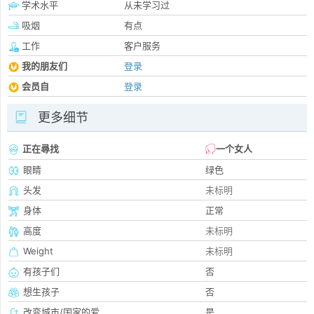
学术水平
从未学习过
吸烟
有点
工作
客户服务
我的朋友们
登录
会员自
登录
更多细节
正在尋找
一个女人
眼睛
绿色
头发
未标明
身体
正常
高度
未标明
Weight
未标明
有孩子们
否
想生孩子
否
改变城市/国家的爱
是