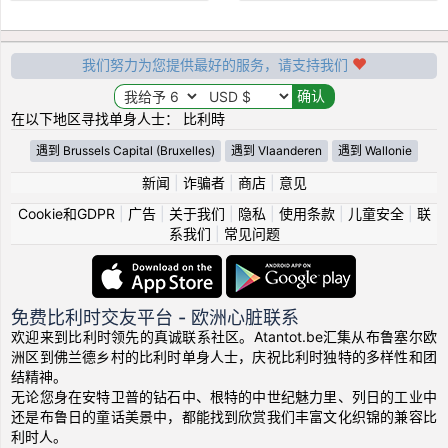
我们努力为您提供最好的服务，请支持我们
在以下地区寻找单身人士： 比利時
遇到 Brussels Capital (Bruxelles)
遇到 Vlaanderen
遇到 Wallonie
新闻
|
诈骗者
|
商店
|
意见
Cookie和GDPR
|
广告
|
关于我们
|
隐私
|
使用条款
|
儿童安全
|
联
系我们
|
常见问题
免费比利时交友平台 - 欧洲心脏联系
欢迎来到比利时领先的真诚联系社区。Atantot.be汇集从布鲁塞尔欧
洲区到佛兰德乡村的比利时单身人士，庆祝比利时独特的多样性和团
结精神。
无论您身在安特卫普的钻石中、根特的中世纪魅力里、列日的工业中
还是布鲁日的童话美景中，都能找到欣赏我们丰富文化织锦的兼容比
利时人。