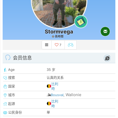
1
Stormvega
長時間
7
会员信息
Age
35 岁
搜索
认真的关系
比利
国家
時
Wallonie
城市
Bousval
,
比利
起源
時
公民身份
单