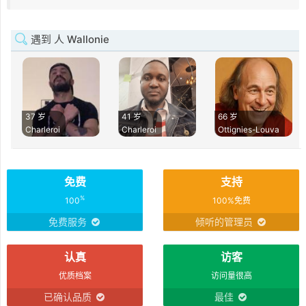
遇到 人 Wallonie
37 岁
41 岁
66 岁
Charleroi
Charleroi
Ottignies-Louva
免费
支持
%
100
100%免费
免费服务
倾听的管理员
认真
访客
优质档案
访问量很高
已确认品质
最佳