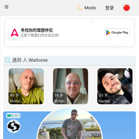
Tantôt
Toggle
Mode
登录
navigation
💖
寻找你的理想伴侣
💖
立即下载我们的交友应用！
💕
💕
遇到 人 Wallonie
45 岁
59 岁
35 岁
Mons
Virton
Namur
0.9/1