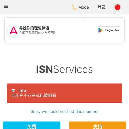
Tantôt
Toggle
Mode
登录
navigation
💖
寻找你的理想伴侣
立即下载我们的交友应用！
💖
💕
💕
ISN
Services
Info
此用户不存在或已被删除
Sorry we could not find this member
免费
支持