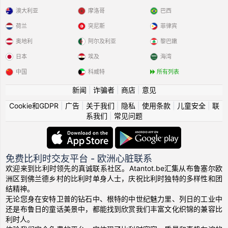
澳大利亚
摩洛哥
巴西
荷兰
突尼斯
菲律宾
奥地利
阿尔及利亚
黎巴嫩
日本
埃及
海湾
中国
科威特
所有列表
新闻
|
诈骗者
|
商店
|
意见
Cookie和GDPR
|
广告
|
关于我们
|
隐私
|
使用条款
|
儿童安全
|
联
系我们
|
常见问题
免费比利时交友平台 - 欧洲心脏联系
欢迎来到比利时领先的真诚联系社区。Atantot.be汇集从布鲁塞尔欧
洲区到佛兰德乡村的比利时单身人士，庆祝比利时独特的多样性和团
结精神。
无论您身在安特卫普的钻石中、根特的中世纪魅力里、列日的工业中
还是布鲁日的童话美景中，都能找到欣赏我们丰富文化织锦的兼容比
利时人。