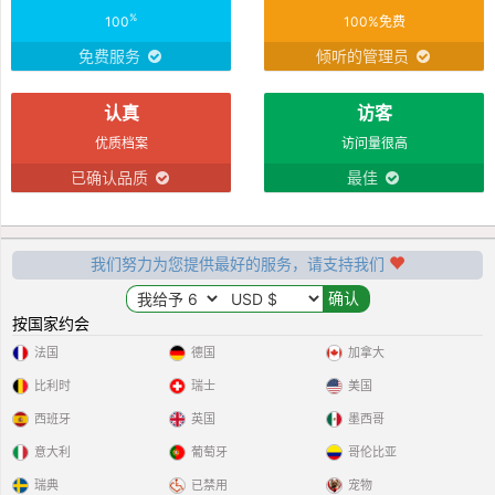
%
100
100%免费
免费服务
倾听的管理员
认真
访客
优质档案
访问量很高
已确认品质
最佳
我们努力为您提供最好的服务，请支持我们
按国家约会
法国
德国
加拿大
比利时
瑞士
美国
西班牙
英国
墨西哥
意大利
葡萄牙
哥伦比亚
瑞典
已禁用
宠物