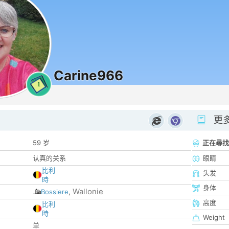
Carine966
1
更
59 岁
正在尋找
认真的关系
眼睛
比利
头发
時
身体
Wallonie
Bossiere
,
高度
比利
時
Weight
单