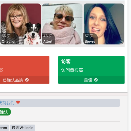
55 岁
48 岁
57 岁
Chatillon
Attert
Bièvre
访客
案
访问量很高
已确认品质
最佳
支持我们
eren
遇到 Wallonie