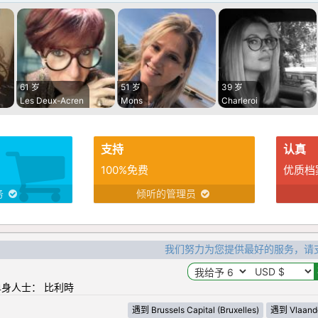
61 岁
51 岁
39 岁
Les Deux-Acren
Mons
Charleroi
支持
认真
100%免费
优质档
务
倾听的管理员
我们努力为您提供最好的服务，请
身人士： 比利時
遇到 Brussels Capital (Bruxelles)
遇到 Vlaand