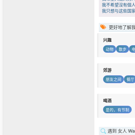
我不希望沒有個人
我只想与这些国
更好地了解
兴趣
动物
散步
郊游
朋友之间
餐厅
喝酒
是的，有节制
遇到 女人 Wal