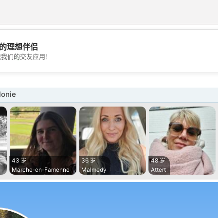
的理想伴侣
💖
载我们的交友应用！
💕
onie
43 岁
36 岁
48 岁
Marche-en-Famenne
Malmedy
Attert