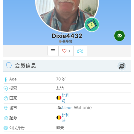
1
Dixie4432
長時間
0
会员信息
Age
70 岁
搜索
友谊
比利
国家
時
Wallonie
城市
Alleur
,
比利
起源
時
公民身份
鳏夫