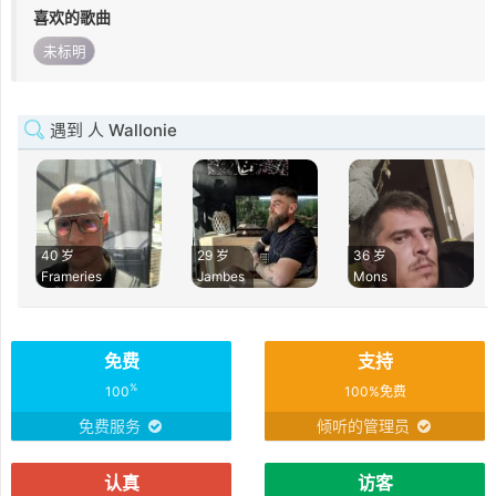
喜欢的歌曲
未标明
遇到 人 Wallonie
40 岁
29 岁
36 岁
Frameries
Jambes
Mons
免费
支持
%
100
100%免费
免费服务
倾听的管理员
认真
访客