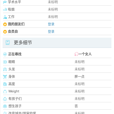
学术水平
未标明
吸烟
未标明
工作
未标明
我的朋友们
登录
会员自
登录
更多细节
正在尋找
一个女人
眼睛
未标明
头发
未标明
身体
胖一点
高度
未标明
Weight
未标明
有孩子们
未标明
想生孩子
否
改变城市/国家的爱
未标明