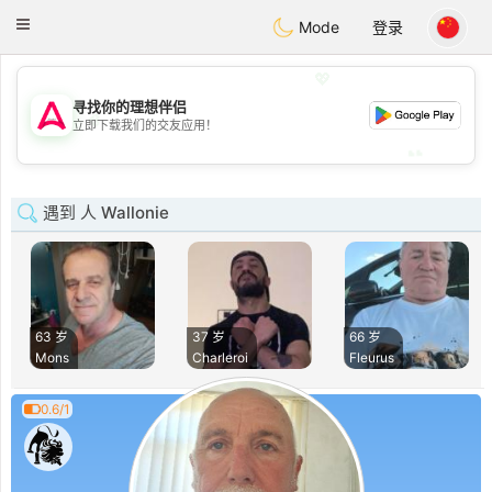
Tantôt
Toggle
Mode
登录
navigation
💖
寻找你的理想伴侣
💖
立即下载我们的交友应用！
💕
💕
遇到 人 Wallonie
63 岁
37 岁
66 岁
Mons
Charleroi
Fleurus
0.6/1