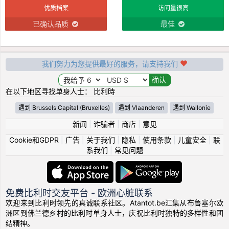
优质档案
访问量很高
已确认品质
最佳
我们努力为您提供最好的服务，请支持我们
在以下地区寻找单身人士： 比利時
遇到 Brussels Capital (Bruxelles)
遇到 Vlaanderen
遇到 Wallonie
新闻
|
诈骗者
|
商店
|
意见
Cookie和GDPR
|
广告
|
关于我们
|
隐私
|
使用条款
|
儿童安全
|
联
系我们
|
常见问题
免费比利时交友平台 - 欧洲心脏联系
欢迎来到比利时领先的真诚联系社区。Atantot.be汇集从布鲁塞尔欧
洲区到佛兰德乡村的比利时单身人士，庆祝比利时独特的多样性和团
结精神。