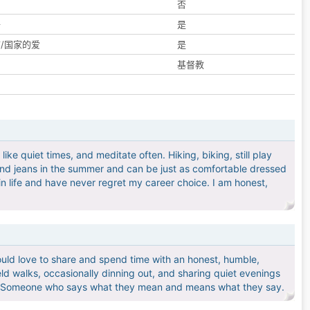
们
否
子
是
/国家的爱
是
基督教
ike quiet times, and meditate often. Hiking, biking, still play
ts and jeans in the summer and can be just as comfortable dressed
 in life and have never regret my career choice. I am honest,
ould love to share and spend time with an honest, humble,
ld walks, occasionally dinning out, and sharing quiet evenings
ng. Someone who says what they mean and means what they say.