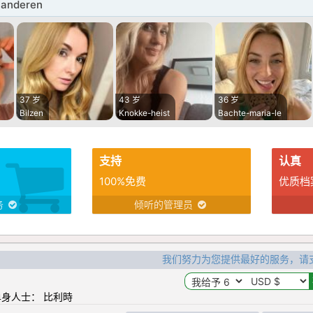
anderen
37 岁
43 岁
36 岁
Bilzen
Knokke-heist
Bachte-maria-le
支持
认真
100%免费
优质档
务
倾听的管理员
我们努力为您提供最好的服务，请
身人士： 比利時