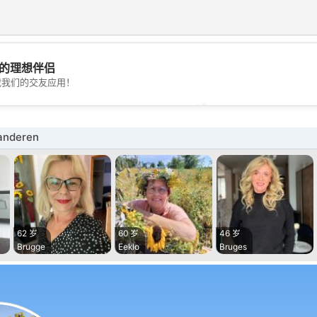
💖
的理想伴侣
载我们的交友应用！
💕
nderen
62 岁
60 岁
46 岁
Brugge
Eeklo
Bruges