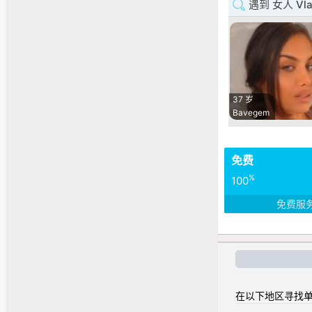
遇到 女人 Vla
37 岁
Bavegem
免费
%
100
免费服
在以下地区寻找单