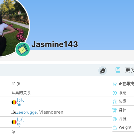
Jasmine143
3
更
41 岁
正在尋找
认真的关系
眼睛
比利
头发
時
身体
Vlaanderen
Zeebrugge
,
高度
比利
時
Weight
单