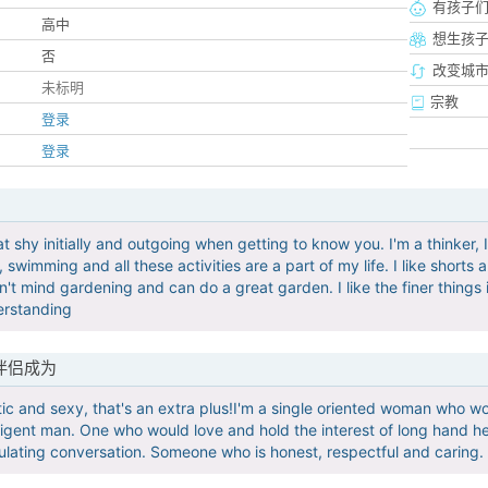
有孩子
高中
想生孩
否
改变城市
未标明
宗教
登录
登录
 shy initially and outgoing when getting to know you. I'm a thinker, I l
, swimming and all these activities are a part of my life. I like shor
on't mind gardening and can do a great garden. I like the finer things
erstanding
伴侣成为
tic and sexy, that's an extra plus!I'm a single oriented woman who w
lligent man. One who would love and hold the interest of long hand he
mulating conversation. Someone who is honest, respectful and cari