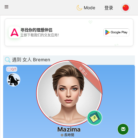
Tantôt
Toggle
Mode
登录
navigation
💖
寻找你的理想伴侣
💖
立即下载我们的交友应用！
💕
💕
遇到 女人 Bremen
被禁止
0/1
0
Mazima
長時間