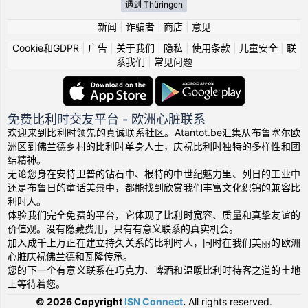
遇到 Thüringen
新闻
|
诈骗者
|
商店
|
意见
Cookie和GDPR
|
广告
|
关于我们
|
隐私
|
使用条款
|
儿童安全
|
联
系我们
|
常见问题
免费比利时交友平台 - 欧洲心脏联系
欢迎来到比利时领先的真诚联系社区。Atantot.be汇集从布鲁塞尔欧
洲区到佛兰德乡村的比利时单身人士，庆祝比利时独特的多样性和团
结精神。
无论您身在安特卫普的钻石中、根特的中世纪魅力里、列日的工业中
还是布鲁日的童话美景中，都能找到欣赏我们丰富文化织锦的兼容比
利时人。
体验我们完全免费的平台，它体现了比利时宽容、质量和真挚友谊的
价值观。没有隐藏费用，只有有意义联系的真实机会。
加入成千上万正在建立持久关系的比利时人，同时在我们美丽的欧洲
心脏庆祝佛兰德和瓦隆传承。
您的下一个有意义联系在巧克力、啤酒和温暖比利时待客之道的土地
上等待着您。
© 2026 Copyright
ISN Connect
.
All rights reserved.