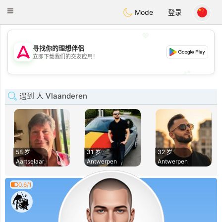
Tantôt
Toggle
Mode
登录
navigation
💖
寻找你的理想伴侣
💖
立即下载我们的交友应用！
💕
💕
遇到 人 Vlaanderen
58 岁
31 岁
32 岁
Aartselaar
Antwerpen
Antwerpen
0.6/1