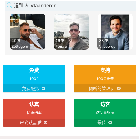
遇到 人 Vlaanderen
40 岁
46 岁
33 岁
Zottegem
Renaix
Vilvoorde
免费
支持
%
100
100%免费
免费服务
倾听的管理员
认真
访客
优质档案
访问量很高
已确认品质
最佳