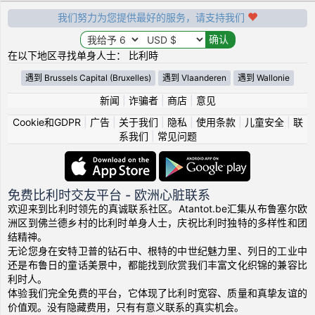
我们努力为您提供最好的服务，请支持我们
在以下地区寻找单身人士： 比利時
遇到 Brussels Capital (Bruxelles)
遇到 Vlaanderen
遇到 Wallonie
新闻
|
诈骗者
|
商店
|
意见
Cookie和GDPR
|
广告
|
关于我们
|
隐私
|
使用条款
|
儿童安全
|
联
系我们
|
常见问题
免费比利时交友平台 - 欧洲心脏联系
欢迎来到比利时领先的真诚联系社区。Atantot.be汇集从布鲁塞尔欧
洲区到佛兰德乡村的比利时单身人士，庆祝比利时独特的多样性和团
结精神。
无论您身在安特卫普的钻石中、根特的中世纪魅力里、列日的工业中
还是布鲁日的童话美景中，都能找到欣赏我们丰富文化织锦的兼容比
利时人。
体验我们完全免费的平台，它体现了比利时宽容、质量和真挚友谊的
价值观。没有隐藏费用，只有有意义联系的真实机会。