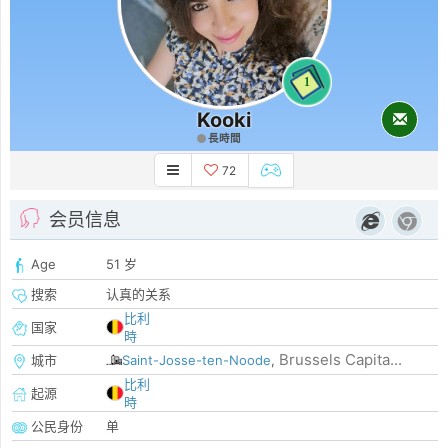
1
Kooki
長時間
72
会员信息
Age
51 岁
搜索
认真的关系
比利
国家
時
Brussels Capita...
城市
Saint-Josse-ten-Noode
,
比利
起源
時
公民身份
单