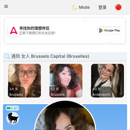
Tantôt
Toggle
Mode
登录
navigation
💖
寻找你的理想伴侣
💖
立即下载我们的交友应用！
💕
💕
遇到 女人 Brussels Capital (Bruxelles)
34 岁
52 岁
40 岁
Brussels
Brussels
Anderlecht
0.9/1