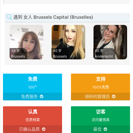
遇到 女人 Brussels Capital (Bruxelles)
38 岁
40 岁
40 岁
Brussels
Brussels
Anderlecht
免费
支持
%
100
100%免费
免费服务
倾听的管理员
认真
访客
优质档案
访问量很高
已确认品质
最佳