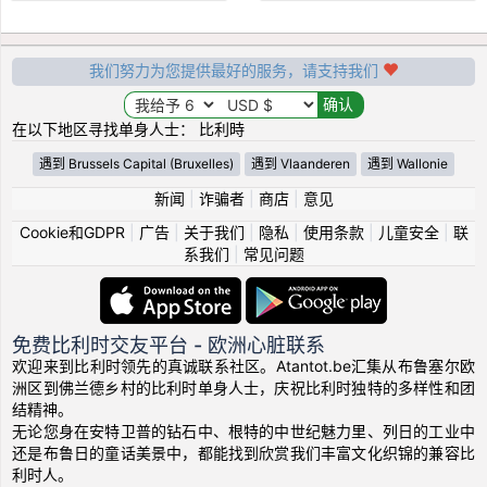
我们努力为您提供最好的服务，请支持我们
在以下地区寻找单身人士： 比利時
遇到 Brussels Capital (Bruxelles)
遇到 Vlaanderen
遇到 Wallonie
新闻
|
诈骗者
|
商店
|
意见
Cookie和GDPR
|
广告
|
关于我们
|
隐私
|
使用条款
|
儿童安全
|
联
系我们
|
常见问题
免费比利时交友平台 - 欧洲心脏联系
欢迎来到比利时领先的真诚联系社区。Atantot.be汇集从布鲁塞尔欧
洲区到佛兰德乡村的比利时单身人士，庆祝比利时独特的多样性和团
结精神。
无论您身在安特卫普的钻石中、根特的中世纪魅力里、列日的工业中
还是布鲁日的童话美景中，都能找到欣赏我们丰富文化织锦的兼容比
利时人。