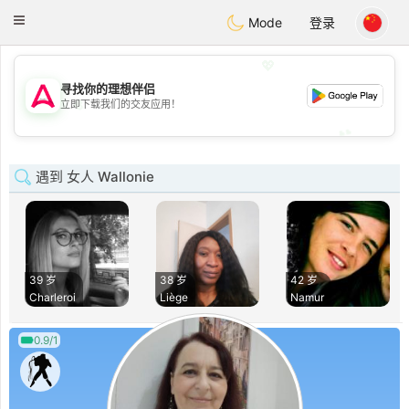
Tantôt
Toggle
Mode
登录
navigation
💖
寻找你的理想伴侣
💖
立即下载我们的交友应用！
💕
💕
遇到 女人 Wallonie
39 岁
38 岁
42 岁
Charleroi
Liège
Namur
0.9/1