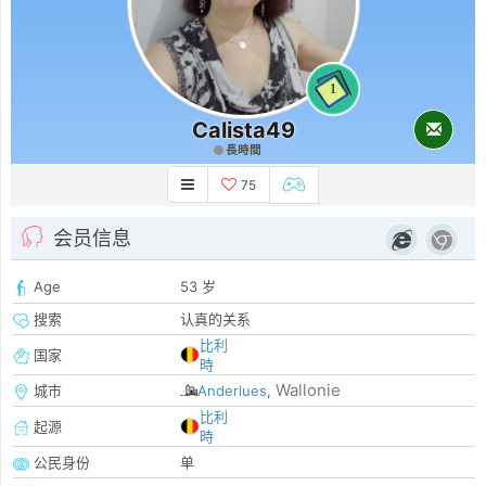
1
Calista49
長時間
75
会员信息
Age
53 岁
搜索
认真的关系
比利
国家
時
Wallonie
城市
Anderlues
,
比利
起源
時
公民身份
单