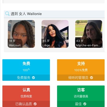
遇到 女人 Wallonie
18 岁
45 岁
43 岁
Walcourt
Liège
Marche-en-Famen
免费
支持
%
100
100%免费
免费服务
倾听的管理员
认真
访客
优质档案
访问量很高
已确认品质
最佳