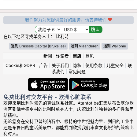
我们努力为您提供最好的服务，请支持我们
在以下地区寻找单身人士： 比利時
遇到 Brussels Capital (Bruxelles)
遇到 Vlaanderen
遇到 Wallonie
新闻
|
诈骗者
|
商店
|
意见
Cookie和GDPR
|
广告
|
关于我们
|
隐私
|
使用条款
|
儿童安全
|
联
系我们
|
常见问题
免费比利时交友平台 - 欧洲心脏联系
欢迎来到比利时领先的真诚联系社区。Atantot.be汇集从布鲁塞尔欧
洲区到佛兰德乡村的比利时单身人士，庆祝比利时独特的多样性和团
结精神。
无论您身在安特卫普的钻石中、根特的中世纪魅力里、列日的工业中
还是布鲁日的童话美景中，都能找到欣赏我们丰富文化织锦的兼容比
利时人。