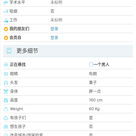
学术水平
未标明
吸烟
否
工作
未标明
我的朋友们
登录
会员自
登录
更多细节
正在尋找
一个男人
眼睛
布朗
头发
栗子
身体
胖一点
高度
160 cm
Weight
60 Kg
有孩子们
是
想生孩子
否
改变城市/国家的爱
否