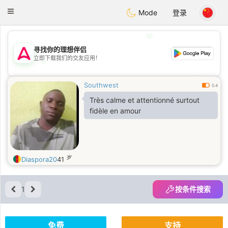
Tantôt
Toggle
Mode
登录
navigation
💖
寻找你的理想伴侣
立即下载我们的交友应用！
💖
💕
💕
Southwest
0.4
Très calme et attentionné surtout
fidèle en amour
岁
Diaspora20
41
1
按条件搜索
免费
支持