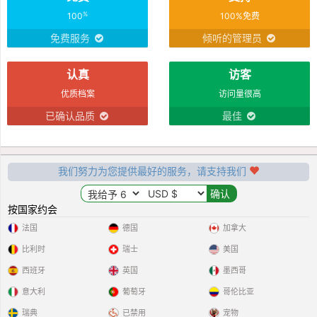
%
100
100%免费
免费服务
倾听的管理员
认真
访客
优质档案
访问量很高
已确认品质
最佳
我们努力为您提供最好的服务，请支持我们
按国家约会
法国
德国
加拿大
比利时
瑞士
美国
西班牙
英国
墨西哥
意大利
葡萄牙
哥伦比亚
瑞典
已禁用
宠物