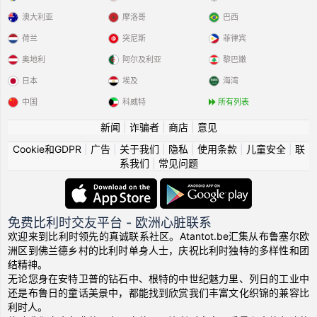
澳大利亚
摩洛哥
巴西
荷兰
突尼斯
菲律宾
奥地利
阿尔及利亚
黎巴嫩
日本
埃及
海湾
中国
科威特
所有列表
新闻
|
诈骗者
|
商店
|
意见
Cookie和GDPR
|
广告
|
关于我们
|
隐私
|
使用条款
|
儿童安全
|
联
系我们
|
常见问题
免费比利时交友平台 - 欧洲心脏联系
欢迎来到比利时领先的真诚联系社区。Atantot.be汇集从布鲁塞尔欧
洲区到佛兰德乡村的比利时单身人士，庆祝比利时独特的多样性和团
结精神。
无论您身在安特卫普的钻石中、根特的中世纪魅力里、列日的工业中
还是布鲁日的童话美景中，都能找到欣赏我们丰富文化织锦的兼容比
利时人。