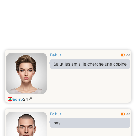
Beirut
0.6
Salut les amis, je cherche une copine
岁
Berro
24
Beirut
0.3
hey