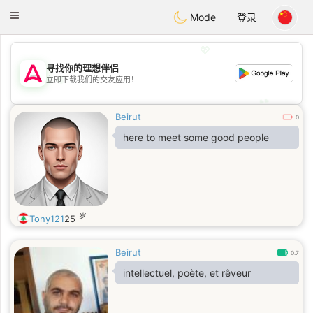
Tantôt
Toggle
Mode
登录
navigation
💖
寻找你的理想伴侣
💖
立即下载我们的交友应用！
💕
💕
Beirut
0
here to meet some good people
岁
Tony121
25
Beirut
0.7
intellectuel, poète, et rêveur