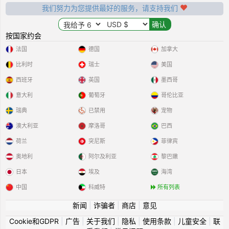
我们努力为您提供最好的服务，请支持我们
按国家约会
法国
德国
加拿大
比利时
瑞士
美国
西班牙
英国
墨西哥
意大利
葡萄牙
哥伦比亚
瑞典
已禁用
宠物
澳大利亚
摩洛哥
巴西
荷兰
突尼斯
菲律宾
奥地利
阿尔及利亚
黎巴嫩
日本
埃及
海湾
中国
科威特
所有列表
新闻
|
诈骗者
|
商店
|
意见
Cookie和GDPR
|
广告
|
关于我们
|
隐私
|
使用条款
|
儿童安全
|
联