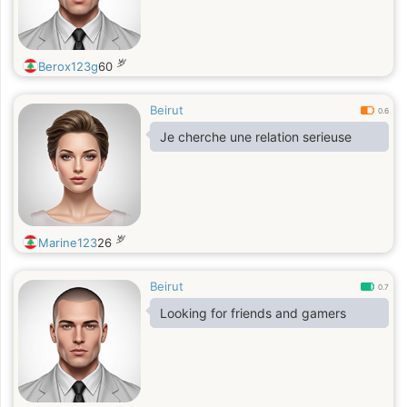
岁
Berox123g
60
Beirut
0.6
Je cherche une relation serieuse
岁
Marine123
26
Beirut
0.7
Looking for friends and gamers