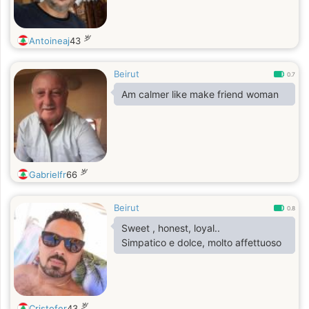
岁
Antoineaj
43
Beirut
0.7
Am calmer like make friend woman
岁
Gabrielfr
66
Beirut
0.8
Sweet , honest, loyal..
Simpatico e dolce, molto affettuoso
岁
Cristofer
43