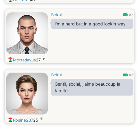
Beirut
0.7
I'm a nerd but in a good lookin way
岁
Mortadayus
27
Beirut
0.7
Gentil, social, j'aime beaucoup la
famille
岁
Rosine237
25