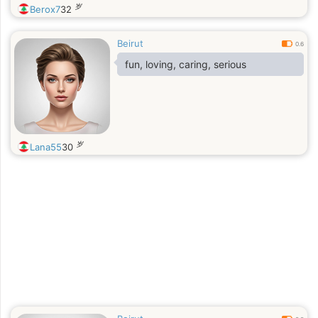
岁
Berox7
32
Beirut
0.6
fun, loving, caring, serious
岁
Lana55
30