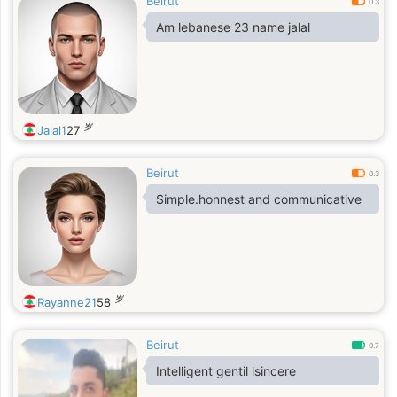
Beirut
0.3
Am lebanese 23 name jalal
岁
Jalal1
27
Beirut
0.3
Simple.honnest and communicative
岁
Rayanne21
58
Beirut
0.7
Intelligent gentil lsincere