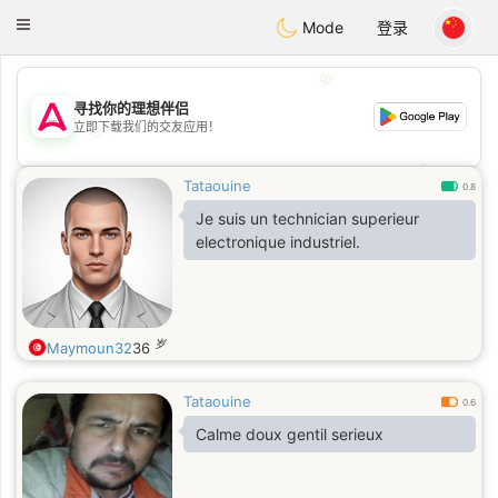
Tantôt
Toggle
Mode
登录
navigation
💖
寻找你的理想伴侣
立即下载我们的交友应用！
💖
💕
💕
Tataouine
0.8
Je suis un technician superieur
electronique industriel.
岁
Maymoun32
36
Tataouine
0.6
Calme doux gentil serieux