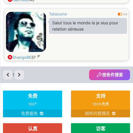
Tataouine
0.6
Salut tous le monde la je sius pour
relation sérieuse
岁
Shango86
37
1
按条件搜索
免费
支持
%
100
100%免费
免费服务
倾听的管理员
认真
访客