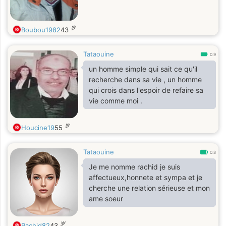
岁
Boubou1982
43
Tataouine
0.9
un homme simple qui sait ce qu'il
recherche dans sa vie , un homme
qui crois dans l'espoir de refaire sa
vie comme moi .
岁
Houcine19
55
Tataouine
0.8
Je me nomme rachid je suis
affectueux,honnete et sympa et je
cherche une relation sérieuse et mon
ame soeur
岁
Rachid82
43