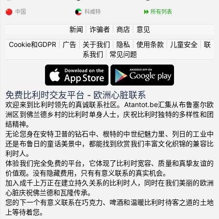
中国
科威特
所有列表
新闻
|
诈骗者
|
商店
|
意见
Cookie和GDPR
|
广告
|
关于我们
|
隐私
|
使用条款
|
儿童安全
|
联
系我们
|
常见问题
免费比利时交友平台 - 欧洲心脏联系
欢迎来到比利时领先的真诚联系社区。Atantot.be汇集从布鲁塞尔欧
洲区到佛兰德乡村的比利时单身人士，庆祝比利时独特的多样性和团
结精神。
无论您身在安特卫普的钻石中、根特的中世纪魅力里、列日的工业中
还是布鲁日的童话美景中，都能找到欣赏我们丰富文化织锦的兼容比
利时人。
体验我们完全免费的平台，它体现了比利时宽容、质量和真挚友谊的
价值观。没有隐藏费用，只有有意义联系的真实机会。
加入成千上万正在建立持久关系的比利时人，同时在我们美丽的欧洲
心脏庆祝佛兰德和瓦隆传承。
您的下一个有意义联系在巧克力、啤酒和温暖比利时待客之道的土地
上等待着您。