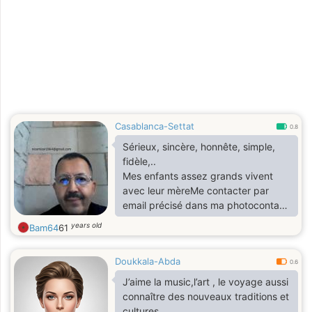
les sorties à la plage et les festivals.
Casablanca-Settat
0.8
Sérieux, sincère, honnête, simple,
fidèle,..
Mes enfants assez grands vivent
avec leur mèreMe contacter par
email précisé dans ma photocontact
me by email see my adress behind
years old
Bam64
61
my photo
Doukkala-Abda
0.6
J’aime la music,l’art , le voyage aussi
connaître des nouveaux traditions et
cultures