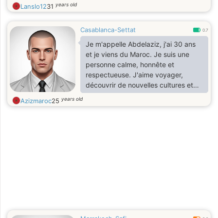
years old
Lanslo12
31
Casablanca-Settat
0.7
Je m'appelle Abdelaziz, j'ai 30 ans
et je viens du Maroc. Je suis une
personne calme, honnête et
respectueuse. J'aime voyager,
découvrir de nouvelles cultures et
apprendre le français. Je cherche à
years old
Azizmaroc
25
faire de belles rencontres sincères.