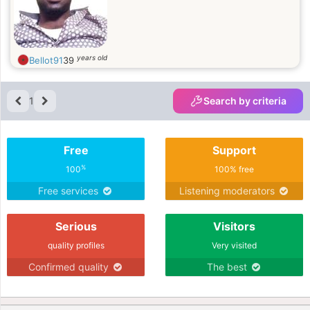
years old
Bellot91
39
1
Search by criteria
Free
Support
%
100
100% free
Free services
Listening moderators
Serious
Visitors
quality profiles
Very visited
Confirmed quality
The best