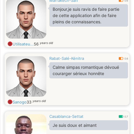
Marrakech-Safi
0.6
Bonjour,je suis ravis de faire partie
de cette application afin de faire
pleins de connaissances.
years old
Utilisateu...
56
Rabat-Salé-Kénitra
0.6
Calme simpas romantique dévoué
courarger sérieux honnête
years old
Sanogo
33
Casablanca-Settat
0.7
Je suis doux et aimant