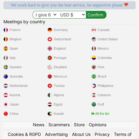
We work hard to give you the best service, be supportive please
Meetings by country
France
Germany
Canada
Belgium
Switzerland
United States
Spain
England
Mexico
Italy
Portugal
Colombia
Sweden
Disabled
Pets
Australia
Morocco
Brazil
Netherlands
Tunisia
Philippines
Austria
Algeria
Lebanon
Japan
Egypt
Gulf
China
Kuwait
All the list
News
|
Scammers
|
Store
|
Opinions
Cookies & RGPD
|
Advertising
|
About Us
|
Privacy
|
Terms of