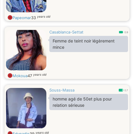
years old
Papeomar
33
Casablanca-Settat
0.9
Femme de teint noir légèrement
mince
years old
Mokoua
47
Souss-Massa
0.7
homme agé de 50et plus pour
relation sérieuse
years old
Edynadje
39