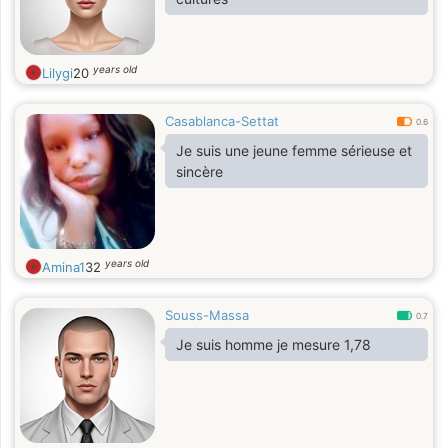
years old
Lilygi
20
Casablanca-Settat
0.6
Je suis une jeune femme sérieuse et
sincère
years old
Amina1
32
Souss-Massa
0.7
Je suis homme je mesure 1,78