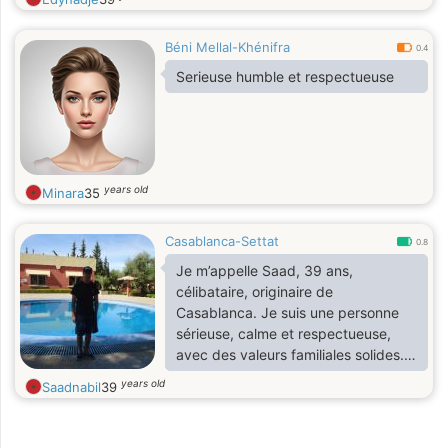
Béni Mellal-Khénifra
0.4
Serieuse humble et respectueuse
years old
Minara
35
Casablanca-Settat
0.8
Je m’appelle Saad, 39 ans,
célibataire, originaire de
Casablanca. Je suis une personne
sérieuse, calme et respectueuse,
avec des valeurs familiales solides.
Je travaille dans la sécurité et je
years old
Saadnabil
39
mène une vie saine sans tabac ni
alcool. J’aime le sport, surtout les
arts martiaux, ainsi que la musique,