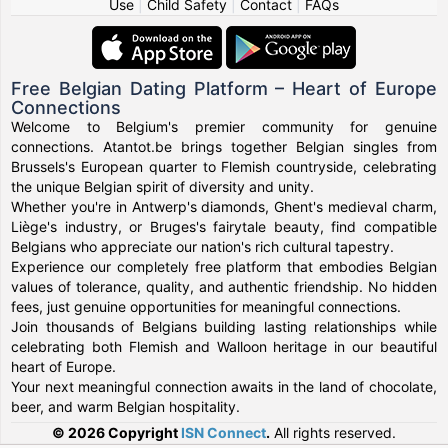
Use
|
Child Safety
|
Contact
|
FAQs
Free Belgian Dating Platform – Heart of Europe
Connections
Welcome to Belgium's premier community for genuine
connections. Atantot.be brings together Belgian singles from
Brussels's European quarter to Flemish countryside, celebrating
the unique Belgian spirit of diversity and unity.
Whether you're in Antwerp's diamonds, Ghent's medieval charm,
Liège's industry, or Bruges's fairytale beauty, find compatible
Belgians who appreciate our nation's rich cultural tapestry.
Experience our completely free platform that embodies Belgian
values of tolerance, quality, and authentic friendship. No hidden
fees, just genuine opportunities for meaningful connections.
Join thousands of Belgians building lasting relationships while
celebrating both Flemish and Walloon heritage in our beautiful
heart of Europe.
Your next meaningful connection awaits in the land of chocolate,
beer, and warm Belgian hospitality.
© 2026 Copyright
ISN Connect
.
All rights reserved.