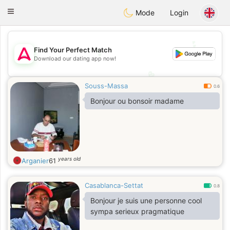
Tantôt
Toggle
Mode
Login
navigation
💕
💕
Find Your Perfect Match
Download our dating app now!
💖
Souss-Massa
💖
0.6
Bonjour ou bonsoir madame
years old
Arganier
61
Casablanca-Settat
0.8
Bonjour je suis une personne cool
sympa serieux pragmatique