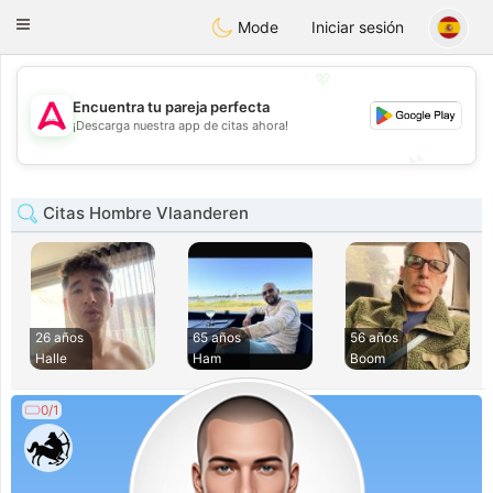
Tantôt
Toggle
Mode
Iniciar sesión
navigation
💖
Encuentra tu pareja perfecta
💖
¡Descarga nuestra app de citas ahora!
💕
💕
Citas Hombre Vlaanderen
26 años
65 años
56 años
Halle
Ham
Boom
0/1