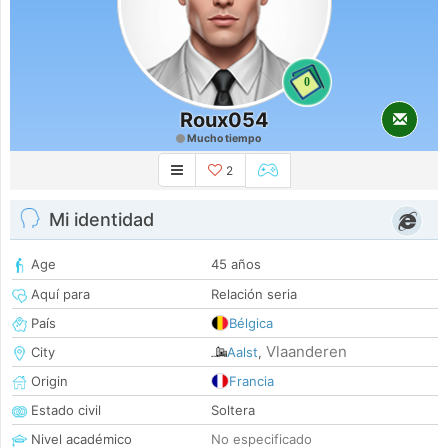
0
Roux054
Mucho tiempo
2
Mi identidad
Age
45 años
Aquí para
Relación seria
País
Bélgica
Vlaanderen
City
Aalst
,
Origin
Francia
Estado civil
Soltera
Nivel académico
No especificado