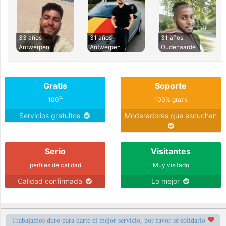
33 años
31 años
31 años
Antwerpen
Antwerpen
Oudenaarde
Gratis
Soporte
%
100
100% gratis
Servicios gratuitos
Moderadores que escuchan
Serio
Visitantes
perfiles de calidad
Muy visitado
Calidad confirmada
Lo mejor
Trabajamos duro para darte el mejor servicio, por favor sé solidario