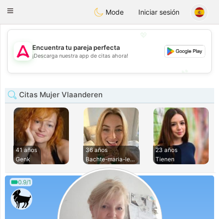
Tantôt
Toggle
Mode
Iniciar sesión
navigation
💖
Encuentra tu pareja perfecta
💖
¡Descarga nuestra app de citas ahora!
💕
💕
Citas Mujer Vlaanderen
41 años
36 años
23 años
Genk
Bachte-maria-leern
Tienen
0.9/1