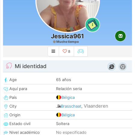
1
Jessica961
Mucho tiempo
8
Mi identidad
Age
65 años
Aquí para
Relación seria
País
Bélgica
Vlaanderen
City
Brasschaat
,
Origin
Bélgica
Estado civil
Soltera
Nivel académico
No especificado