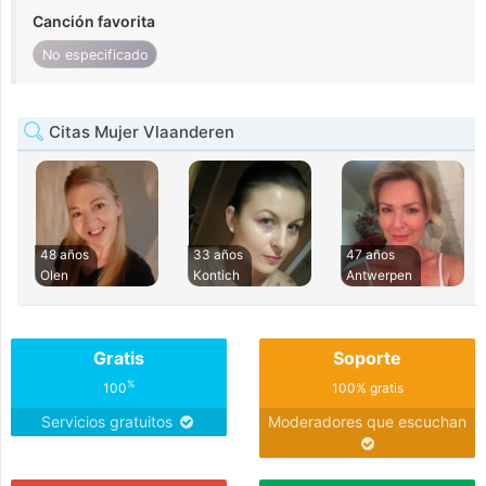
Canción favorita
No especificado
Citas Mujer Vlaanderen
48 años
33 años
47 años
Olen
Kontich
Antwerpen
Gratis
Soporte
%
100
100% gratis
Servicios gratuitos
Moderadores que escuchan