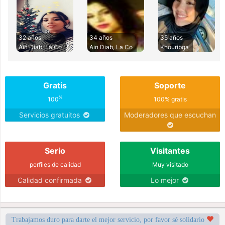
32 años
34 años
35 años
Ain Diab, La Co
Ain Diab, La Co
Khouribga
Gratis
Soporte
%
100
100% gratis
Servicios gratuitos
Moderadores que escuchan
Serio
Visitantes
perfiles de calidad
Muy visitado
Calidad confirmada
Lo mejor
Trabajamos duro para darte el mejor servicio, por favor sé solidario