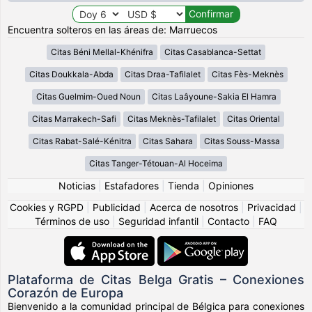
Encuentra solteros en las áreas de: Marruecos
Citas Béni Mellal-Khénifra
Citas Casablanca-Settat
Citas Doukkala-Abda
Citas Draa-Tafilalet
Citas Fès-Meknès
Citas Guelmim-Oued Noun
Citas Laâyoune-Sakia El Hamra
Citas Marrakech-Safi
Citas Meknès-Tafilalet
Citas Oriental
Citas Rabat-Salé-Kénitra
Citas Sahara
Citas Souss-Massa
Citas Tanger-Tétouan-Al Hoceima
Noticias
|
Estafadores
|
Tienda
|
Opiniones
Cookies y RGPD
|
Publicidad
|
Acerca de nosotros
|
Privacidad
|
Términos de uso
|
Seguridad infantil
|
Contacto
|
FAQ
Plataforma de Citas Belga Gratis – Conexiones
Corazón de Europa
Bienvenido a la comunidad principal de Bélgica para conexiones