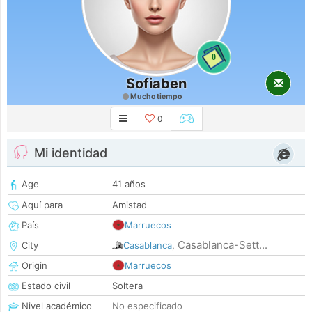
0
Sofiaben
Mucho tiempo
0
Mi identidad
Age
41 años
Aquí para
Amistad
País
Marruecos
Casablanca-Sett...
City
Casablanca
,
Origin
Marruecos
Estado civil
Soltera
Nivel académico
No especificado