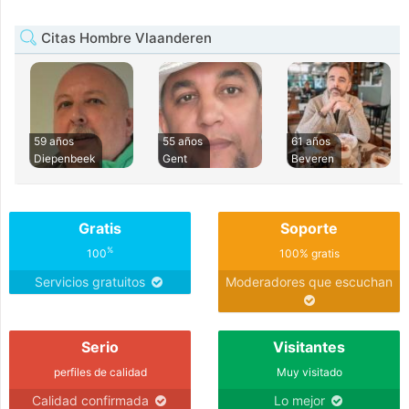
Citas Hombre Vlaanderen
59 años
55 años
61 años
Diepenbeek
Gent
Beveren
Gratis
Soporte
%
100
100% gratis
Servicios gratuitos
Moderadores que escuchan
Serio
Visitantes
perfiles de calidad
Muy visitado
Calidad confirmada
Lo mejor