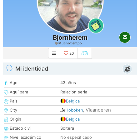
1
Bjornherem
Mucho tiempo
20
Mi identidad
Age
43 años
Aquí para
Relación seria
País
Bélgica
Vlaanderen
City
Hoboken
,
Origin
Bélgica
Estado civil
Soltera
Nivel académico
No especificado