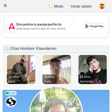
Tantôt
Toggle
Mode
Iniciar sesión
navigation
💖
Encuentra tu pareja perfecta
💖
¡Descarga nuestra app de citas ahora!
💕
💕
Citas Hombre Vlaanderen
34 años
26 años
22 años
Aalst
Halle
Aartselaar
0.8/1