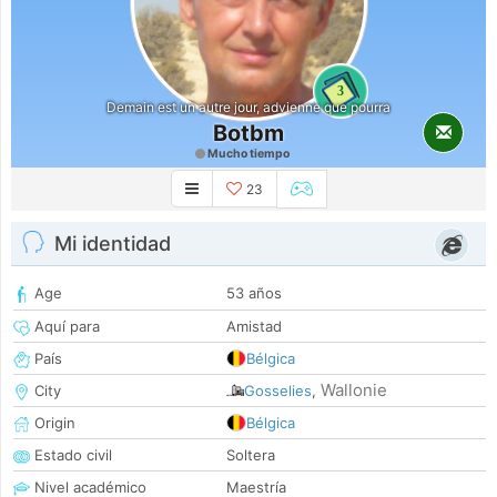
3
Demain est un autre jour, advienne que pourra
Botbm
Mucho tiempo
23
Mi identidad
Age
53 años
Aquí para
Amistad
País
Bélgica
Wallonie
City
Gosselies
,
Origin
Bélgica
Estado civil
Soltera
Nivel académico
Maestría