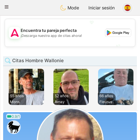
Tantôt
Toggle
Mode
Iniciar sesión
navigation
💖
Encuentra tu pareja perfecta
💖
¡Descarga nuestra app de citas ahora!
💕
💕
Citas Hombre Wallonie
55 años
52 años
66 años
Mons
Amay
Fleurus
0.9/1