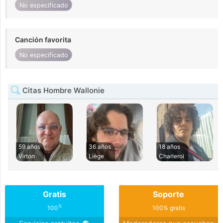
No especificado
Canción favorita
No especificado
Citas Hombre Wallonie
59 años
36 años
18 años
Virton
Liège
Charleroi
Gratis
Soporte
%
100
100% gratis