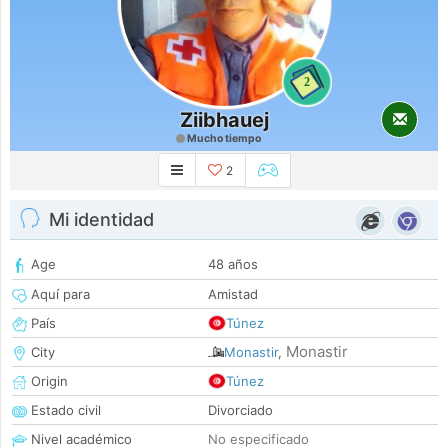
2
Ziibhauej
Mucho tiempo
2
Mi identidad
Age
48 años
Aquí para
Amistad
País
Túnez
Monastir
City
Monastir
,
Origin
Túnez
Estado civil
Divorciado
Nivel académico
No especificado