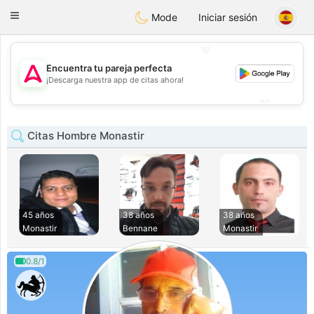
Tantôt
Toggle
Mode
Iniciar sesión
navigation
💖
Encuentra tu pareja perfecta
💖
¡Descarga nuestra app de citas ahora!
💕
💕
Citas Hombre Monastir
45 años
38 años
38 años
Monastir
Bennane
Monastir
0.8/1