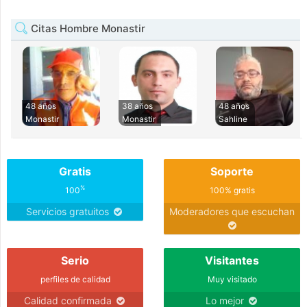
Citas Hombre Monastir
48 años
38 años
48 años
Monastir
Monastir
Sahline
Gratis
Soporte
%
100
100% gratis
Servicios gratuitos
Moderadores que escuchan
Serio
Visitantes
perfiles de calidad
Muy visitado
Calidad confirmada
Lo mejor