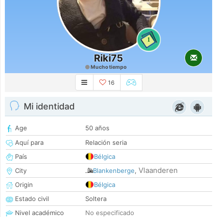
1
Riki75
Mucho tiempo
16
Mi identidad
Age
50 años
Aquí para
Relación seria
País
Bélgica
Vlaanderen
City
Blankenberge
,
Origin
Bélgica
Estado civil
Soltera
Nivel académico
No especificado