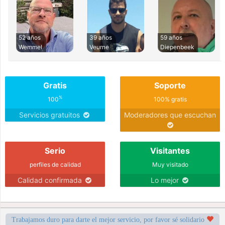
52 años
39 años
59 años
Wemmel
Veurne
Diepenbeek
Gratis
Soporte
%
100
100% gratis
Servicios gratuitos
Moderadores que escuchan
Serio
Visitantes
perfiles de calidad
Muy visitado
Calidad confirmada
Lo mejor
Trabajamos duro para darte el mejor servicio, por favor sé solidario