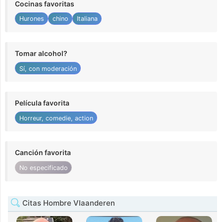
Cocinas favoritas
Hurones
chino
Italiana
Tomar alcohol?
Sí, con moderación
Película favorita
Horreur, comedie, action
Canción favorita
No especificado
Citas Hombre Vlaanderen