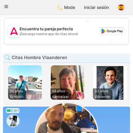
Tantôt
Toggle
Mode
Iniciar sesión
navigation
💖
Encuentra tu pareja perfecta
💖
¡Descarga nuestra app de citas ahora!
💕
💕
Citas Hombre Vlaanderen
30 años
58 años
33 años
Schoten
Aartselaar
Vilvoorde
0.9/1