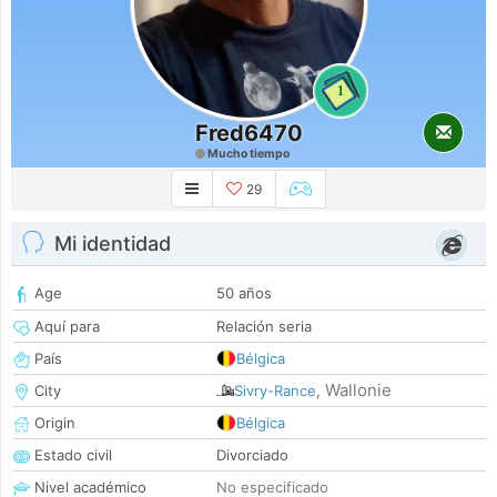
1
Fred6470
Mucho tiempo
29
Mi identidad
Age
50 años
Aquí para
Relación seria
País
Bélgica
Wallonie
City
Sivry-Rance
,
Origin
Bélgica
Estado civil
Divorciado
Nivel académico
No especificado