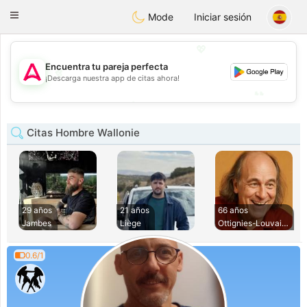
Tantôt
Toggle
Mode
Iniciar sesión
navigation
💖
Encuentra tu pareja perfecta
💖
¡Descarga nuestra app de citas ahora!
💕
💕
Citas Hombre Wallonie
29 años
21 años
66 años
Jambes
Liège
Ottignies-Louvain-
0.6/1