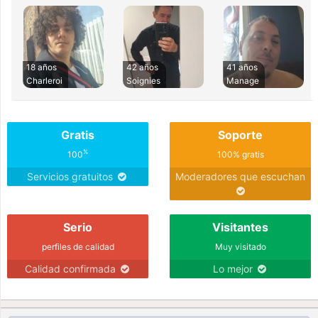
18 años
42 años
41 años
Charleroi
Soignies
Manage
Gratis
Soporte
%
100
100% gratis
Servicios gratuitos
Moderadores que escuchan
Serio
Visitantes
perfiles de calidad
Muy visitado
Calidad confirmada
Lo mejor