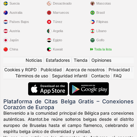
Suecia
Desactivado
Mascotas
Australia
Marruecos
Brasil
Países Bajos
Túnez
Filipinas
Austria
Argelia
Líbano
Japón
Egipto
Golfo
China
Kuwait
Toda la lista
Noticias
|
Estafadores
|
Tienda
|
Opiniones
Cookies y RGPD
|
Publicidad
|
Acerca de nosotros
|
Privacidad
|
Términos de uso
|
Seguridad infantil
|
Contacto
|
FAQ
Plataforma de Citas Belga Gratis – Conexiones
Corazón de Europa
Bienvenido a la comunidad principal de Bélgica para conexiones
auténticas. Atantot.be reúne solteros belgas desde el distrito
europeo de Bruselas hasta el campo flamenco, celebrando el
espíritu belga único de diversidad y unidad.