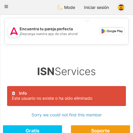
Tantôt
Toggle
Mode
Iniciar sesión
navigation
💖
Encuentra tu pareja perfecta
¡Descarga nuestra app de citas ahora!
💖
💕
💕
ISN
Services
Info
Este usuario no existe o ha sido eliminado
Sorry we could not find this member
Gratis
Soporte