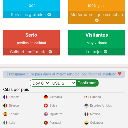
%
100
100% gratis
Servicios gratuitos
Moderadores que escuchan
Serio
Visitantes
perfiles de calidad
Muy visitado
Calidad confirmada
Lo mejor
Trabajamos duro para darte el mejor servicio, por favor sé solidario
Citas por país
Francia
Alemania
Canadá
Bélgica
Suiza
Estados Unidos
España
Inglaterra
México
Italia
Portugal
Colombia