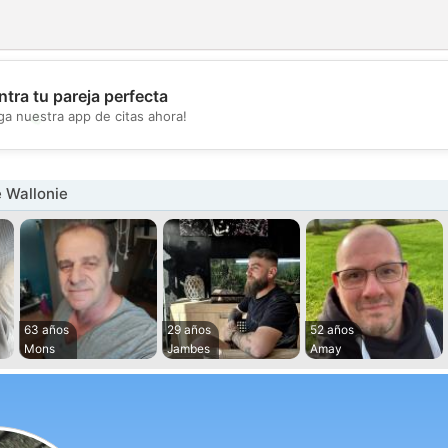
tra tu pareja perfecta
💖
ga nuestra app de citas ahora!
💕
 Wallonie
63 años
29 años
52 años
Mons
Jambes
Amay