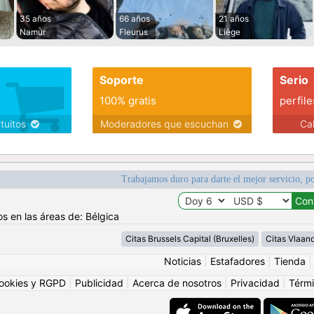
35 años
66 años
21 años
Namur
Fleurus
Liège
Soporte
Serio
100% gratis
perfile
atuitos
Moderadores que escuchan
Ca
Trabajamos duro para darte el mejor servicio, po
os en las áreas de: Bélgica
Citas Brussels Capital (Bruxelles)
Citas Vlaan
Noticias
|
Estafadores
|
Tienda
ookies y RGPD
|
Publicidad
|
Acerca de nosotros
|
Privacidad
|
Térmi