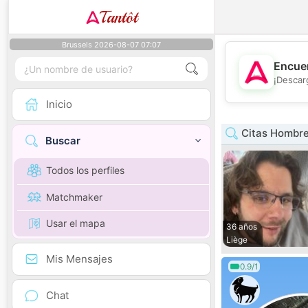
Tantôt
Brussels 2026-08-07 07:07
Encuen
¡Descar
Inicio
Citas Hombre
Buscar
Todos los perfiles
Matchmaker
Usar el mapa
36 años
Liège
Mis Mensajes
0.9/1
Chat