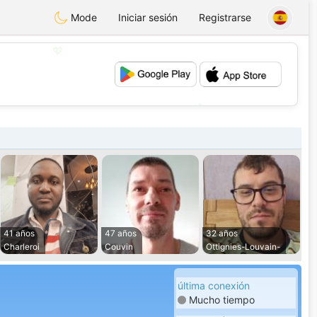
Mode
Iniciar sesión
Registrarse
💖
💕
41 años
47 años
32 años
Charleroi
Couvin
Ottignies-Louvain-
última conexión
Mucho tiempo