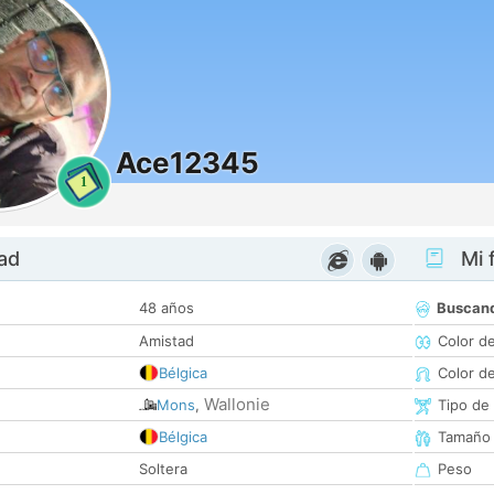
Ace12345
1
dad
Mi f
48 años
Buscan
Amistad
Color d
Bélgica
Color d
Wallonie
Mons
,
Tipo de
Bélgica
Tamaño
Soltera
Peso