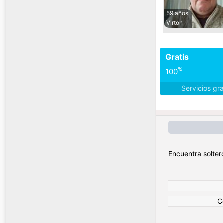
59 años
Virton
Gratis
%
100
Servicios gr
Encuentra solter
C