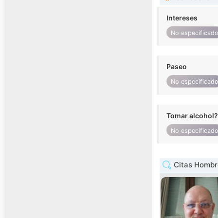
Intereses
No especificad
Paseo
No especificad
Tomar alcohol?
No especificad
Citas Hombr