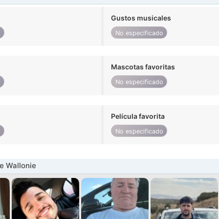
Gustos musicales
o
No especificado
Mascotas favoritas
o
No especificado
Película favorita
o
No especificado
e Wallonie