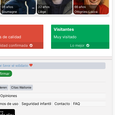
38 años
32 años
66 años
Soumagne
Liège
Ottignies-Louva
Visitantes
s de calidad
Muy visitado
lidad confirmada
Lo mejor
r favor sé solidario
deren
Citas Wallonie
|
Opiniones
nos de uso
|
Seguridad infantil
|
Contacto
|
FAQ