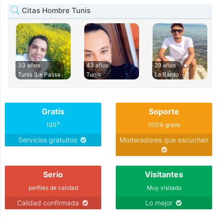
Citas Hombre Tunis
33 años
43 años
29 años
Tunis (Le Passa
Tunis
Le Bardo
Gratis
Soporte
%
100
100% gratis
Servicios gratuitos
Moderadores que escuchan
Serio
Visitantes
perfiles de calidad
Muy visitado
Calidad confirmada
Lo mejor