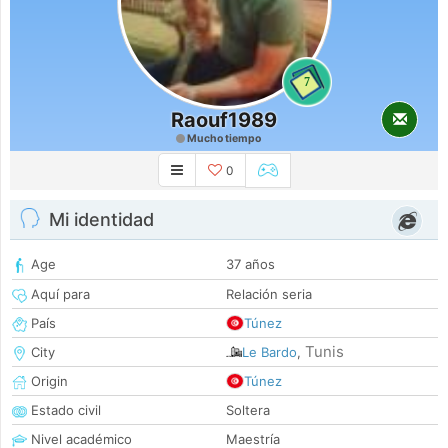
7
Raouf1989
Mucho tiempo
0
Mi identidad
Age
37 años
Aquí para
Relación seria
País
Túnez
Tunis
City
Le Bardo
,
Origin
Túnez
Estado civil
Soltera
Nivel académico
Maestría