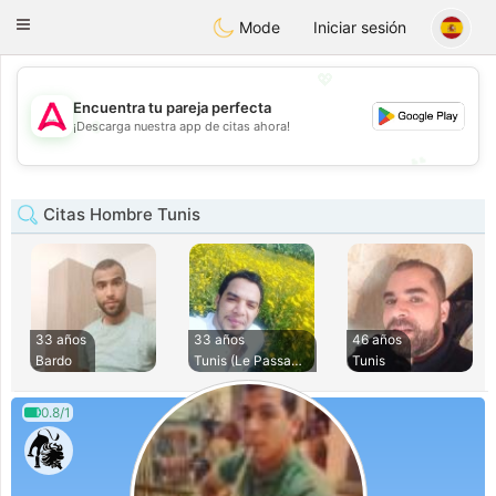
Tantôt
Toggle
Mode
Iniciar sesión
navigation
💖
Encuentra tu pareja perfecta
💖
¡Descarga nuestra app de citas ahora!
💕
💕
Citas Hombre Tunis
33 años
33 años
46 años
Bardo
Tunis (Le Passage)
Tunis
0.8/1