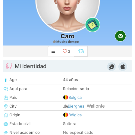
0
Caro
Mucho tiempo
2
Mi identidad
Age
44 años
Aquí para
Relación seria
País
Bélgica
Wallonie
City
Bierghes
,
Origin
Bélgica
Estado civil
Soltera
Nivel académico
No especificado