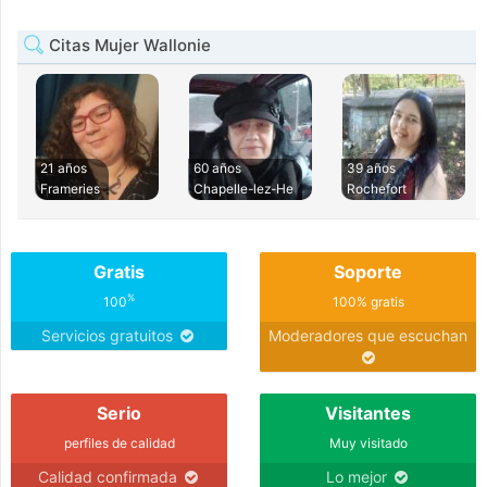
Citas Mujer Wallonie
21 años
60 años
39 años
Frameries
Chapelle-lez-He
Rochefort
Gratis
Soporte
%
100
100% gratis
Servicios gratuitos
Moderadores que escuchan
Serio
Visitantes
perfiles de calidad
Muy visitado
Calidad confirmada
Lo mejor