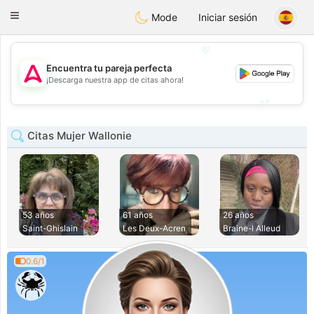
Tantôt
Toggle
Mode
Iniciar sesión
navigation
💖
Encuentra tu pareja perfecta
💖
¡Descarga nuestra app de citas ahora!
💕
💕
Citas Mujer Wallonie
53 años
61 años
26 años
Saint-Ghislain
Les Deux-Acren
Braine-l Alleud
0.6/1