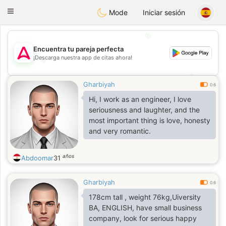
Tantôt
Toggle
Mode
Iniciar sesión
navigation
💖
Encuentra tu pareja perfecta
¡Descarga nuestra app de citas ahora!
💖
💕
💕
Gharbiyah
0.6
Hi, I work as an engineer, I love
seriousness and laughter, and the
most important thing is love, honesty
and very romantic.
años
Abdoomar
31
Gharbiyah
0.6
178cm tall , weight 76kg,Uiversity
BA, ENGLISH, have small business
company, look for serious happy