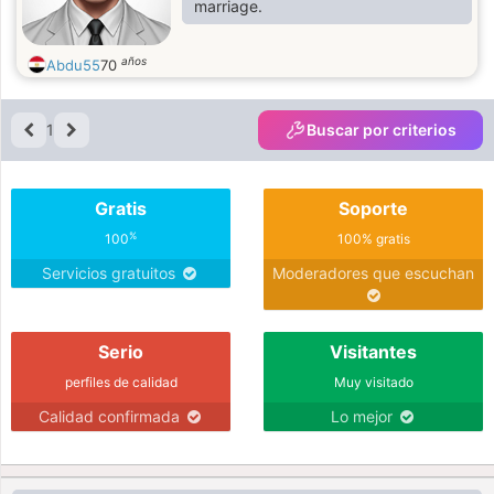
marriage.
años
Abdu55
70
1
Buscar por criterios
Gratis
Soporte
%
100
100% gratis
Servicios gratuitos
Moderadores que escuchan
Serio
Visitantes
perfiles de calidad
Muy visitado
Calidad confirmada
Lo mejor