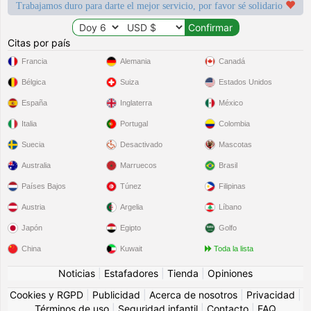
Trabajamos duro para darte el mejor servicio, por favor sé solidario
Citas por país
Francia
Alemania
Canadá
Bélgica
Suiza
Estados Unidos
España
Inglaterra
México
Italia
Portugal
Colombia
Suecia
Desactivado
Mascotas
Australia
Marruecos
Brasil
Países Bajos
Túnez
Filipinas
Austria
Argelia
Líbano
Japón
Egipto
Golfo
China
Kuwait
Toda la lista
Noticias
|
Estafadores
|
Tienda
|
Opiniones
Cookies y RGPD
|
Publicidad
|
Acerca de nosotros
|
Privacidad
|
Términos de uso
|
Seguridad infantil
|
Contacto
|
FAQ