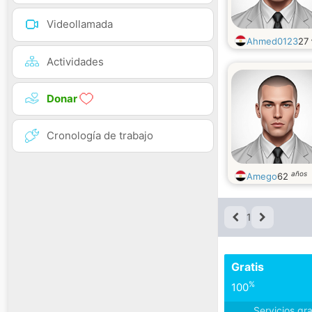
Videollamada
Ahmed0123
27
Actividades
Donar
Cronología de trabajo
años
Amego
62
1
Gratis
%
100
Servicios gr