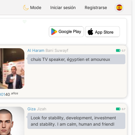
Mode
Iniciar sesión
Registrarse
💖
💕
Al Haram
Bani Suwayf
0.7
chuis TV speaker, égyptien et amoureux
años
001
40
Giza
Jizah
0.7
Look for stability, development, investment
and stability. I am calm, human and friendl