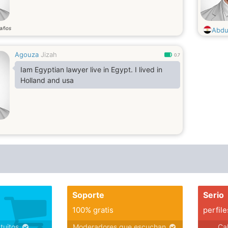
años
Abdu
Agouza
Jizah
0.7
Iam Egyptian lawyer live in Egypt. I lived in
Holland and usa
Soporte
Serio
100% gratis
perfile
atuitos
Moderadores que escuchan
Ca