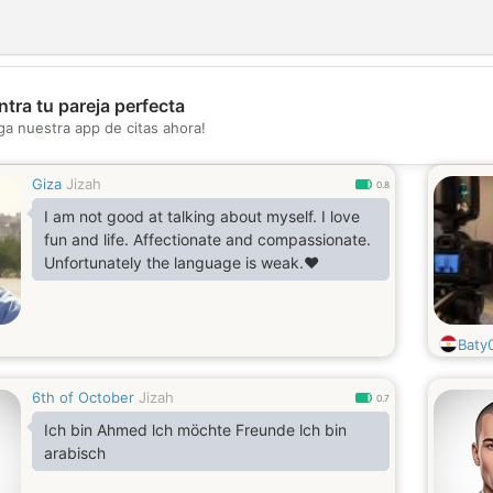
tra tu pareja perfecta
ga nuestra app de citas ahora!
💖
💕
Giza
Jizah
0.8
I am not good at talking about myself. I love
fun and life. Affectionate and compassionate.
Unfortunately the language is weak.❤
Baty
6th of October
Jizah
0.7
Ich bin Ahmed lch möchte Freunde lch bin
arabisch