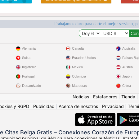
Trabajamos duro para darte el mejor servicio, po
Alemania
Canadá
Australia
Suiza
Estados Unidos
Países Baj
Inglaterra
México
Austria
Portugal
Colombia
Japón
Desactivado
Mascotas
China
Noticias
|
Estafadores
|
Tienda
ookies y RGPD
|
Publicidad
|
Acerca de nosotros
|
Privacidad
|
Térmi
e Citas Belga Gratis – Conexiones Corazón de Euro
comunidad principal de Bélgica para conexiones auténticas. Atantot.