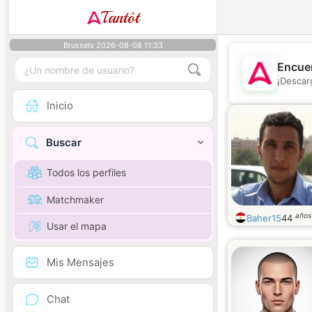
Tantôt
Brussels 2026-08-08 11:33
Encuen
¡Descar
Inicio
Buscar
Todos los perfiles
Matchmaker
años
Baher15
44
Usar el mapa
Mis Mensajes
Chat