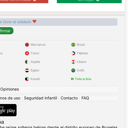
r favor sé solidario
Marruecos
Brasil
os
Túnez
Filipinas
Argelia
Líbano
Egipto
Golfo
Kuwait
Toda la lista
|
Opiniones
nos de uso
|
Seguridad infantil
|
Contacto
|
FAQ
pa
be reúne solteros belgas desde el distrito europeo de Bruselas