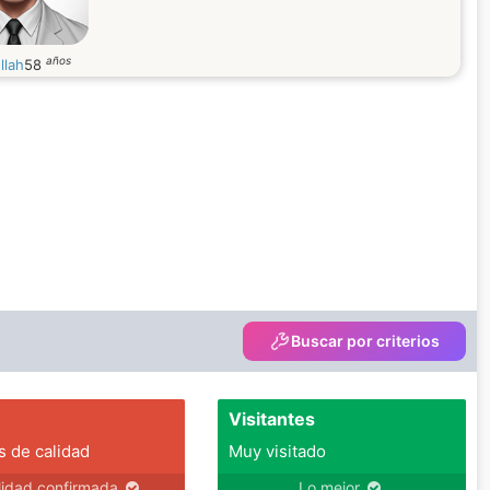
años
llah
58
Buscar por criterios
Visitantes
s de calidad
Muy visitado
lidad confirmada
Lo mejor