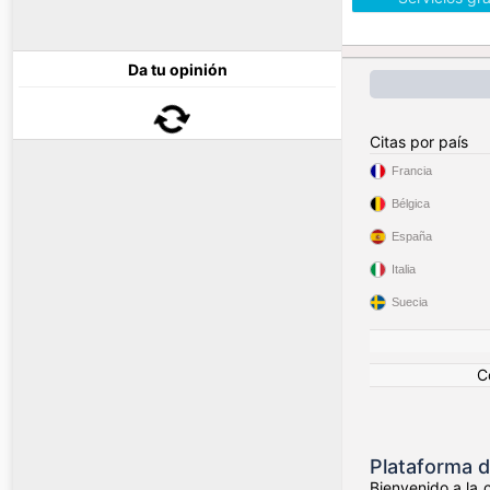
Da tu opinión
Citas por país
Francia
Bélgica
España
Italia
Suecia
C
Plataforma d
Bienvenido a la 