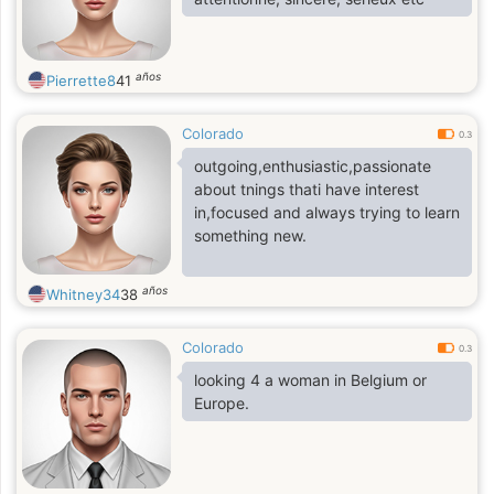
años
Pierrette8
41
Colorado
0.3
outgoing,enthusiastic,passionate
about tnings thati have interest
in,focused and always trying to learn
something new.
años
Whitney34
38
Colorado
0.3
looking 4 a woman in Belgium or
Europe.