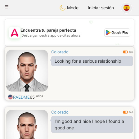
Tantôt
Toggle
Mode
Iniciar sesión
navigation
💖
Encuentra tu pareja perfecta
💖
¡Descarga nuestra app de citas ahora!
💕
💕
Colorado
0.6
Looking for a serious relationship
años
RAEDME
65
Colorado
0.4
I’m good and nice I hope I found a
good one