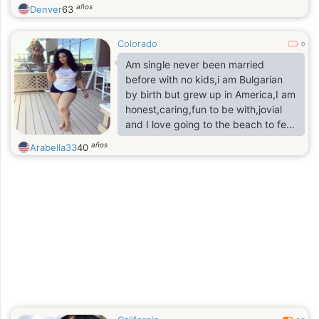
años
Denver
63
Colorado
0
Am single never been married
before with no kids,i am Bulgarian
by birth but grew up in America,I am
honest,caring,fun to be with,jovial
and I love going to the beach to feel
the nature.
años
Arabella33
40