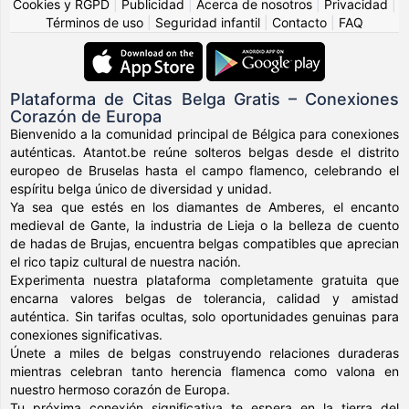
Cookies y RGPD
|
Publicidad
|
Acerca de nosotros
|
Privacidad
|
Términos de uso
|
Seguridad infantil
|
Contacto
|
FAQ
Plataforma de Citas Belga Gratis – Conexiones
Corazón de Europa
Bienvenido a la comunidad principal de Bélgica para conexiones
auténticas. Atantot.be reúne solteros belgas desde el distrito
europeo de Bruselas hasta el campo flamenco, celebrando el
espíritu belga único de diversidad y unidad.
Ya sea que estés en los diamantes de Amberes, el encanto
medieval de Gante, la industria de Lieja o la belleza de cuento
de hadas de Brujas, encuentra belgas compatibles que aprecian
el rico tapiz cultural de nuestra nación.
Experimenta nuestra plataforma completamente gratuita que
encarna valores belgas de tolerancia, calidad y amistad
auténtica. Sin tarifas ocultas, solo oportunidades genuinas para
conexiones significativas.
Únete a miles de belgas construyendo relaciones duraderas
mientras celebran tanto herencia flamenca como valona en
nuestro hermoso corazón de Europa.
Tu próxima conexión significativa te espera en la tierra del