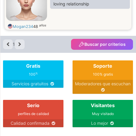
loving relationship
años
Mogan234
48
1
Buscar por criterios
Gratis
Soporte
%
100
100% gratis
Servicios gratuitos
Moderadores que escuchan
Serio
Visitantes
perfiles de calidad
Muy visitado
Calidad confirmada
Lo mejor