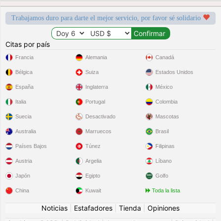
Trabajamos duro para darte el mejor servicio, por favor sé solidario
Citas por país
Francia
Alemania
Canadá
Bélgica
Suiza
Estados Unidos
España
Inglaterra
México
Italia
Portugal
Colombia
Suecia
Desactivado
Mascotas
Australia
Marruecos
Brasil
Países Bajos
Túnez
Filipinas
Austria
Argelia
Líbano
Japón
Egipto
Golfo
China
Kuwait
Toda la lista
Noticias
|
Estafadores
|
Tienda
|
Opiniones