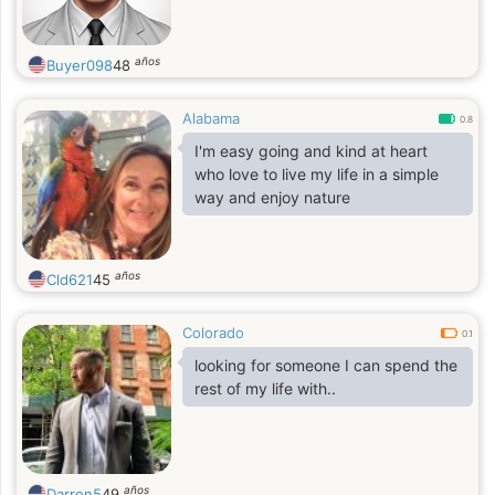
años
Buyer098
48
Alabama
0.8
I'm easy going and kind at heart
who love to live my life in a simple
way and enjoy nature
años
Cld621
45
Colorado
0.1
looking for someone I can spend the
rest of my life with..
años
Darren5
49