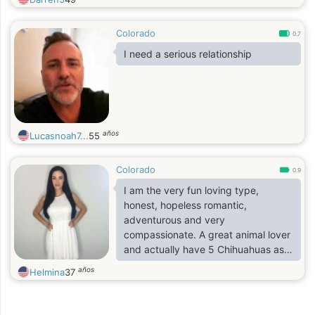
Colorado
0.7
I need a serious relationship
años
Lucasnoah7...
55
Colorado
0.9
I am the very fun loving type,
honest, hopeless romantic,
adventurous and very
compassionate. A great animal lover
and actually have 5 Chihuahuas as
pets. I am the type who would rather
años
Helmina
37
spend my free time volunteering in
helping take care of animals. I
always love to stay healthy and fit