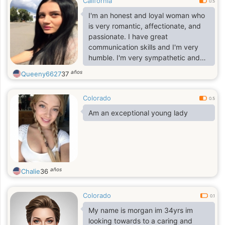
California
0.5
I'm an honest and loyal woman who
is very romantic, affectionate, and
passionate. I have great
communication skills and I'm very
humble. I'm very sympathetic and
put others first. I'm a family oriented
años
Queeny6627
37
person and love being around my
family and friends. I'm a very patient
Colorado
and always on time. When I see
0.5
something I want I go for it I don't
Am an exceptional young lady
like wasting my time. Because life is
too short and precious to waste on
living with regrets. I love to laugh
and have a great sense of humor.
Having a sense o
años
Chalie
36
Colorado
0.1
My name is morgan im 34yrs im
looking towards to a caring and