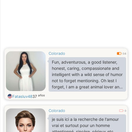
so you could possibly call me an
exercise freak. That's just a little to
mention, will tell you more when we
talk on here.
Colorado
0.6
Fun, adventurous, a good listener,
honest, caring, compassionate and
intelligent with a wild sense of humor
not to forget mentioning. Oh lest I
forget, I am a great animal lover and
hope that shouldn't be an issue for
años
Fatasluv48
37
my dream partner.
Colorado
0
je suis ici a la recherche de l'amour
vrai et surtout pour un homme
attentionné, sincère, sérieux etc