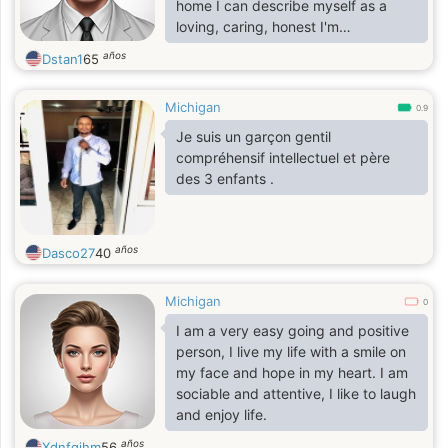
home I can describe myself as a
loving, caring, honest I'm
spontaneous
años
Dstan1
65
Michigan
0.9
Je suis un garçon gentil
compréhensif intellectuel et père
des 3 enfants .
años
Dasco27
40
Michigan
0
I am a very easy going and positive
person, I live my life with a smile on
my face and hope in my heart. I am
sociable and attentive, I like to laugh
and enjoy life.
años
Xdnfgjhm
56