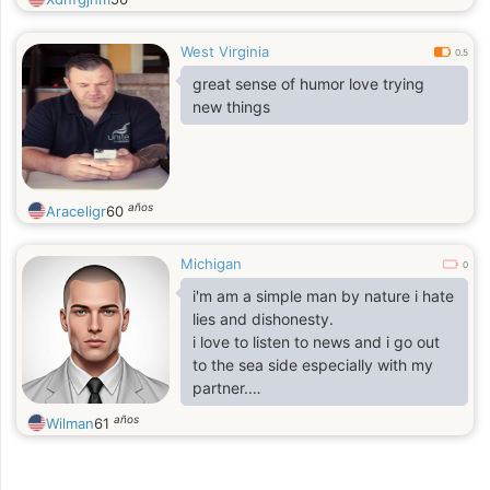
West Virginia
0.5
great sense of humor love trying
new things
años
Araceligr
60
Michigan
0
i'm am a simple man by nature i hate
lies and dishonesty.
i love to listen to news and i go out
to the sea side especially with my
partner.
i'm here looking for the one which i
años
Wilman
61
will spend the rest of my life with.