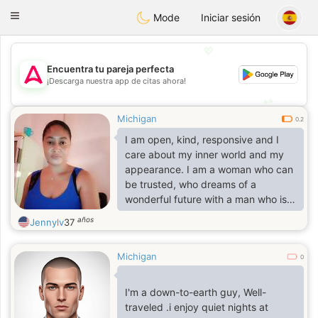
Tantôt
Toggle
Mode
Iniciar sesión
navigation
💖
Encuentra tu pareja perfecta
💖
¡Descarga nuestra app de citas ahora!
💕
💕
Michigan
0.2
I am open, kind, responsive and I
care about my inner world and my
appearance. I am a woman who can
be trusted, who dreams of a
wonderful future with a man who is
meant for me. Gentle, attentive,
años
Jennylv
37
romantic, wanting to be the most
loved in the world in the life of one
Michigan
man. With him I want to talk about
0
everything and laugh heartily.
I'm a down-to-earth guy, Well-
traveled .i enjoy quiet nights at