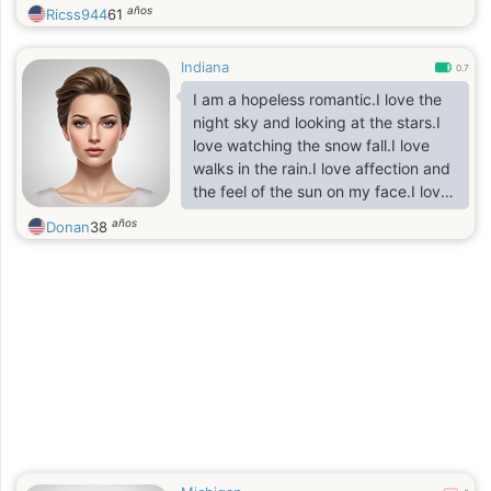
interested in trying something new. I
años
Ricss944
61
enjoy meeting open minded people
who enjoy exploring new places and
Indiana
trying new things in life. Life has
0.7
taught me so many things and all i
I am a hopeless romantic.I love the
desire right now is to love and been
night sky and looking at the stars.I
loved. i honestly dont believe in luck
love watching the snow fall.I love
but of fate.
walks in the rain.I love affection and
the feel of the sun on my face.I love
life.I like to be touching if only with
años
Donan
38
the eyesi need a caring man to
cuddle me.