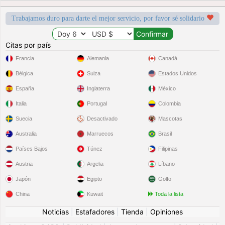
Trabajamos duro para darte el mejor servicio, por favor sé solidario
Citas por país
Francia
Alemania
Canadá
Bélgica
Suiza
Estados Unidos
España
Inglaterra
México
Italia
Portugal
Colombia
Suecia
Desactivado
Mascotas
Australia
Marruecos
Brasil
Países Bajos
Túnez
Filipinas
Austria
Argelia
Líbano
Japón
Egipto
Golfo
China
Kuwait
Toda la lista
Noticias
|
Estafadores
|
Tienda
|
Opiniones