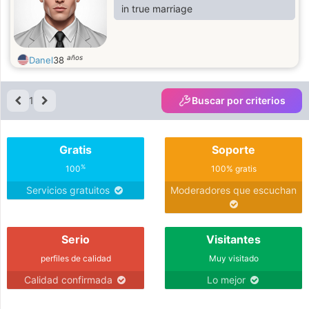
in true marriage
años
Danel
38
1
Buscar por criterios
Gratis
Soporte
%
100
100% gratis
Servicios gratuitos
Moderadores que escuchan
Serio
Visitantes
perfiles de calidad
Muy visitado
Calidad confirmada
Lo mejor