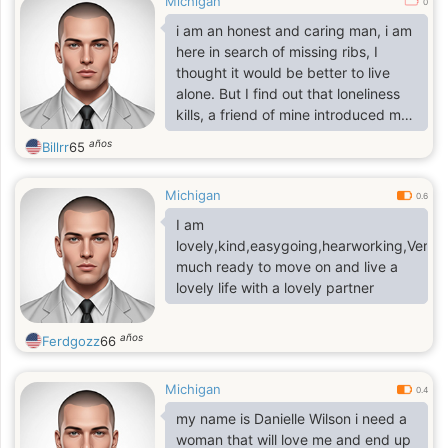
Michigan
0
i am an honest and caring man, i am
here in search of missing ribs, I
thought it would be better to live
alone. But I find out that loneliness
kills, a friend of mine introduced me
to this site.
años
Billrr
65
Michigan
0.6
I am
lovely,kind,easygoing,hearworking,Very
much ready to move on and live a
lovely life with a lovely partner
años
Ferdgozz
66
Michigan
0.4
my name is Danielle Wilson i need a
woman that will love me and end up