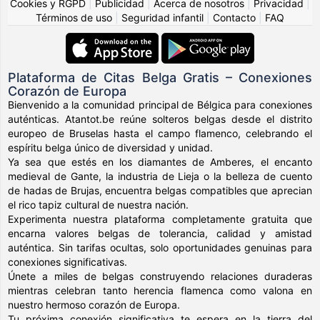
Cookies y RGPD
|
Publicidad
|
Acerca de nosotros
|
Privacidad
|
Términos de uso
|
Seguridad infantil
|
Contacto
|
FAQ
Plataforma de Citas Belga Gratis – Conexiones
Corazón de Europa
Bienvenido a la comunidad principal de Bélgica para conexiones
auténticas. Atantot.be reúne solteros belgas desde el distrito
europeo de Bruselas hasta el campo flamenco, celebrando el
espíritu belga único de diversidad y unidad.
Ya sea que estés en los diamantes de Amberes, el encanto
medieval de Gante, la industria de Lieja o la belleza de cuento
de hadas de Brujas, encuentra belgas compatibles que aprecian
el rico tapiz cultural de nuestra nación.
Experimenta nuestra plataforma completamente gratuita que
encarna valores belgas de tolerancia, calidad y amistad
auténtica. Sin tarifas ocultas, solo oportunidades genuinas para
conexiones significativas.
Únete a miles de belgas construyendo relaciones duraderas
mientras celebran tanto herencia flamenca como valona en
nuestro hermoso corazón de Europa.
Tu próxima conexión significativa te espera en la tierra del