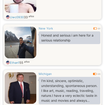
años
Uwc0930
33
New York
0.1
Honest and serious i am here for a
serious relationship
años
Ethan1
55
Michigan
0.5
I'm kind, sincere, optimistic,
understanding, spontaneous person.
I like art, music, reading, traveling,
nature.I have a very eclectic taste in
music and movies and always