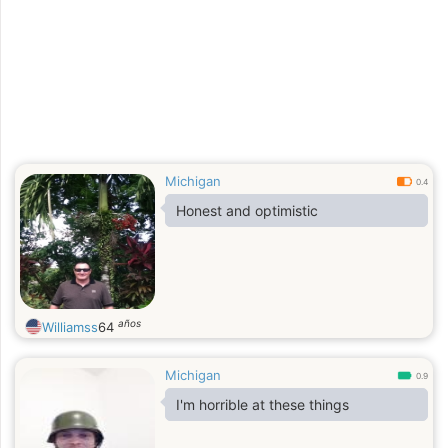
Michigan
0.4
Honest and optimistic
años
Williamss
64
Michigan
0.9
I'm horrible at these things