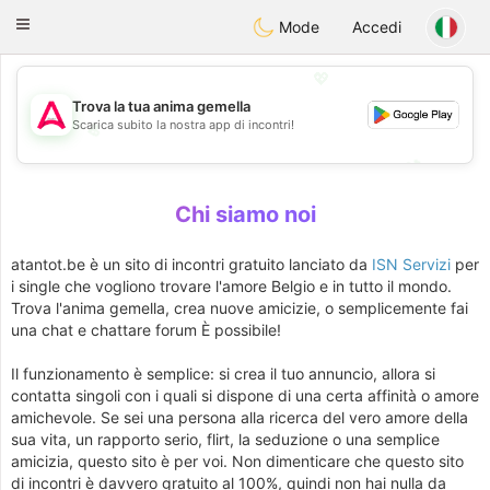
Tantôt
Toggle
Mode
Accedi
navigation
💖
Trova la tua anima gemella
Scarica subito la nostra app di incontri!
💖
💕
💕
Chi siamo noi
atantot.be è un sito di incontri gratuito lanciato da
ISN Servizi
per
i single che vogliono trovare l'amore Belgio e in tutto il mondo.
Trova l'anima gemella, crea nuove amicizie, o semplicemente fai
una chat e chattare forum È possibile!
Il funzionamento è semplice: si crea il tuo annuncio, allora si
contatta singoli con i quali si dispone di una certa affinità o amore
amichevole. Se sei una persona alla ricerca del vero amore della
sua vita, un rapporto serio, flirt, la seduzione o una semplice
amicizia, questo sito è per voi. Non dimenticare che questo sito
di incontri è davvero gratuito al 100%, quindi non hai nulla da