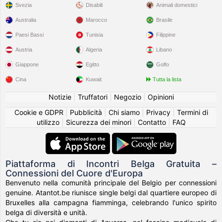
Svezia
Disabili
Animali domestici
Australia
Marocco
Brasile
Paesi Bassi
Tunisia
Filippine
Austria
Algeria
Libano
Giappone
Egitto
Golfo
Cina
Kuwait
Tutta la lista
Notizie
|
Truffatori
|
Negozio
|
Opinioni
Cookie e GDPR
|
Pubblicità
|
Chi siamo
|
Privacy
|
Termini di
utilizzo
|
Sicurezza dei minori
|
Contatto
|
FAQ
Piattaforma di Incontri Belga Gratuita –
Connessioni del Cuore d'Europa
Benvenuto nella comunità principale del Belgio per connessioni
genuine. Atantot.be riunisce single belgi dal quartiere europeo di
Bruxelles alla campagna fiamminga, celebrando l'unico spirito
belga di diversità e unità.