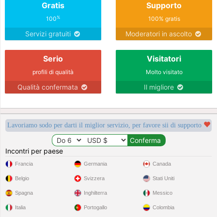
Gratis
Supporto
%
100
100% gratis
Servizi gratuiti
Moderatori in ascolto
Serio
Visitatori
profili di qualità
Molto visitato
Qualità confermata
Il migliore
Lavoriamo sodo per darti il miglior servizio, per favore sii di supporto
Incontri per paese
Francia
Germania
Canada
Belgio
Svizzera
Stati Uniti
Spagna
Inghilterra
Messico
Italia
Portogallo
Colombia