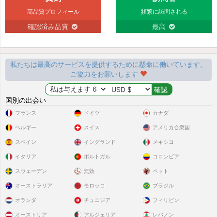
高品質プロフィール
頻繁に訪問される
確認済み品質
最高
私たちは最高のサービスを提供するために懸命に働いています。
ご協力をお願いします
国別の出会い
フランス
ドイツ
カナダ
ベルギー
スイス
アメリカ合衆国
スペイン
イングランド
メキシコ
イタリア
ポルトガル
コロンビア
スウェーデン
無効
ペット
オーストラリア
モロッコ
ブラジル
オランダ
チュニジア
フィリピン
オーストリア
アルジェリア
レバノン