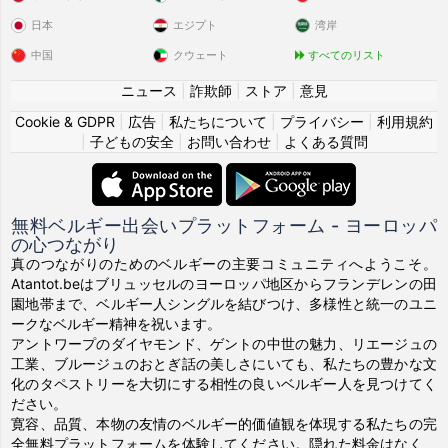
日本
エジプト
湾岸
中国
クウェート
すべてのリスト
ニュース
|
詐欺師
|
ストア
|
意見
Cookie & GDPR
|
広告
|
私たちについて
|
プライバシー
|
利用規約
|
子どもの安全
|
お問い合わせ
|
よくある質問
無料ベルギー出会いプラットフォーム - ヨーロッパ
の心つながり
真のつながりのためのベルギーの主要コミュニティへようこそ。
Atantot.beはブリュッセルのヨーロッパ地区からフランデレンの田
園地帯まで、ベルギー人シングルを結びつけ、多様性と統一のユニ
ークなベルギー精神を祝います。
アントワープのダイヤモンド、ゲントの中世の魅力、リエージュの
工業、ブルージュのおとぎ話の美しさにいても、私たちの豊かな文
化のタペストリーを大切にする相性の良いベルギー人を見つけてく
ださい。
寛容、品質、本物の友情のベルギー的価値観を体現する私たちの完
全無料プラットフォームを体験してください。隠れた料金はなく、