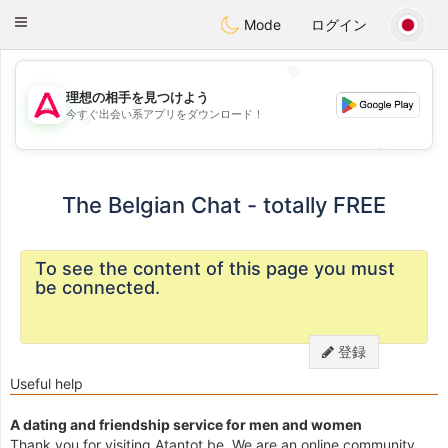
Tantôt
Toggle
Mode
ログイン
navigation
💖
理想の相手を見つけよう
今すぐ出会い系アプリをダウンロード！
💖
💕
💕
The Belgian Chat - totally FREE
To see the content of this page you must
be connected.
登録
Useful help
A dating and friendship service for men and women
Thank you for visiting Atantot.be. We are an online community