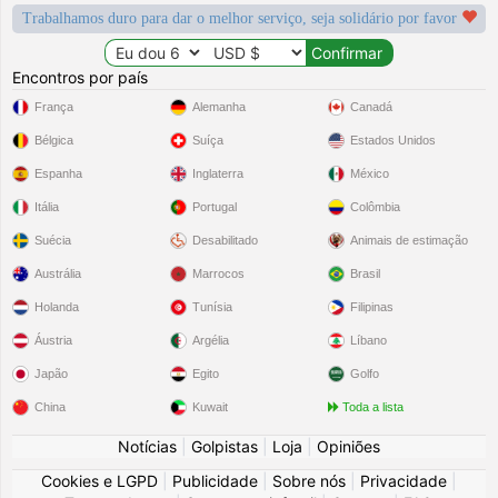
Trabalhamos duro para dar o melhor serviço, seja solidário por favor
Encontros por país
França
Alemanha
Canadá
Bélgica
Suíça
Estados Unidos
Espanha
Inglaterra
México
Itália
Portugal
Colômbia
Suécia
Desabilitado
Animais de estimação
Austrália
Marrocos
Brasil
Holanda
Tunísia
Filipinas
Áustria
Argélia
Líbano
Japão
Egito
Golfo
China
Kuwait
Toda a lista
Notícias
|
Golpistas
|
Loja
|
Opiniões
Cookies e LGPD
|
Publicidade
|
Sobre nós
|
Privacidade
|