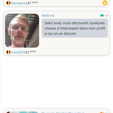
anos
Pascaline5
47
Wallonie
0.9
Salut avez vous découvert quelques
choses d intéressant dans mon profil
si oui on en discute
anos
Fred1972
53