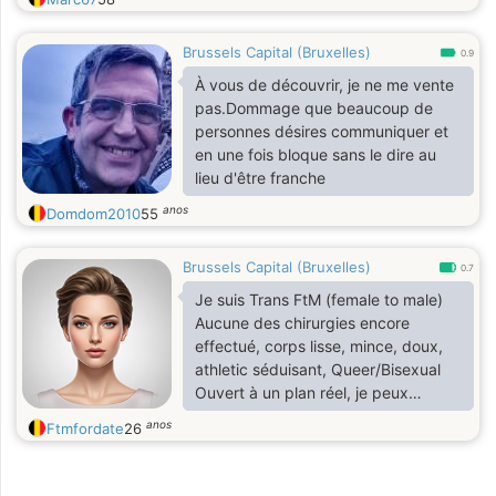
Brussels Capital (Bruxelles)
0.9
À vous de découvrir, je ne me vente
pas.Dommage que beaucoup de
personnes désires communiquer et
en une fois bloque sans le dire au
lieu d'être franche
anos
Domdom2010
55
Brussels Capital (Bruxelles)
0.7
Je suis Trans FtM (female to male)
Aucune des chirurgies encore
effectué, corps lisse, mince, doux,
athletic séduisant, Queer/Bisexual
Ouvert à un plan réel, je peux
recevoir, ouvert aussi aux plans à
anos
Ftmfordate
26
trois ou plus, Fr /En/Es