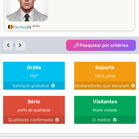
anos
Demba
34
1
Pesquisar por critérios
Grátis
Suporte
%
100
100% grátis
Serviços gratuitos
Moderadores que escutam
Sério
Visitantes
perfis de qualidade
Muito visitado
Qualidade confirmada
O melhor