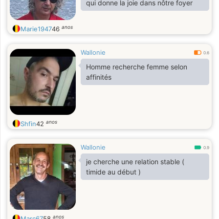
qui donne la joie dans nôtre foyer
anos
Marie1947
46
Wallonie
0.6
Homme recherche femme selon
affinités
anos
Shfin
42
Wallonie
0.9
je cherche une relation stable (
timide au début )
anos
Marc67
58