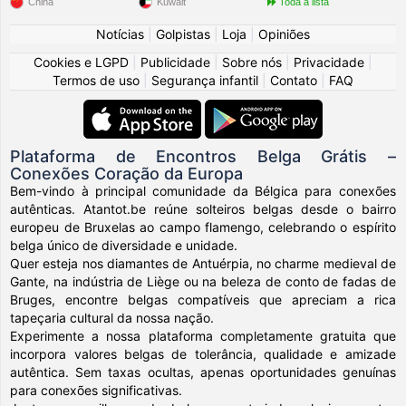
China
Kuwait
Toda a lista
Notícias
|
Golpistas
|
Loja
|
Opiniões
Cookies e LGPD
|
Publicidade
|
Sobre nós
|
Privacidade
|
Termos de uso
|
Segurança infantil
|
Contato
|
FAQ
Plataforma de Encontros Belga Grátis –
Conexões Coração da Europa
Bem-vindo à principal comunidade da Bélgica para conexões
autênticas. Atantot.be reúne solteiros belgas desde o bairro
europeu de Bruxelas ao campo flamengo, celebrando o espírito
belga único de diversidade e unidade.
Quer esteja nos diamantes de Antuérpia, no charme medieval de
Gante, na indústria de Liège ou na beleza de conto de fadas de
Bruges, encontre belgas compatíveis que apreciam a rica
tapeçaria cultural da nossa nação.
Experimente a nossa plataforma completamente gratuita que
incorpora valores belgas de tolerância, qualidade e amizade
autêntica. Sem taxas ocultas, apenas oportunidades genuínas
para conexões significativas.