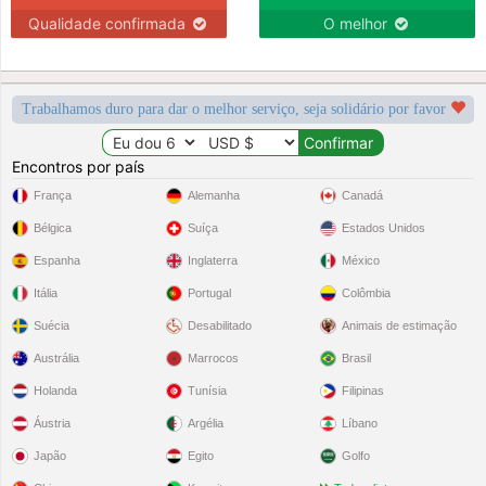
Qualidade confirmada
O melhor
Trabalhamos duro para dar o melhor serviço, seja solidário por favor
Encontros por país
França
Alemanha
Canadá
Bélgica
Suíça
Estados Unidos
Espanha
Inglaterra
México
Itália
Portugal
Colômbia
Suécia
Desabilitado
Animais de estimação
Austrália
Marrocos
Brasil
Holanda
Tunísia
Filipinas
Áustria
Argélia
Líbano
Japão
Egito
Golfo