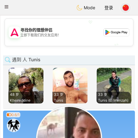
Tantôt
Toggle
Mode
登录
navigation
💖
寻找你的理想伴侣
💖
立即下载我们的交友应用！
💕
💕
遇到 人 Tunis
48 岁
33 岁
33 岁
Kheireddine
Tunis
Tunis (El Menzah)
0.6/1