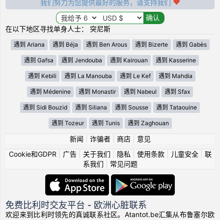
我们努力为您提供最好的服务，请支持我们
在以下地区寻找单身人士： 突尼斯
遇到 Ariana
遇到 Béja
遇到 Ben Arous
遇到 Bizerte
遇到 Gabès
遇到 Gafsa
遇到 Jendouba
遇到 Kairouan
遇到 Kasserine
遇到 Kebili
遇到 La Manouba
遇到 Le Kef
遇到 Mahdia
遇到 Médenine
遇到 Monastir
遇到 Nabeul
遇到 Sfax
遇到 Sidi Bouzid
遇到 Siliana
遇到 Sousse
遇到 Tataouine
遇到 Tozeur
遇到 Tunis
遇到 Zaghouan
新闻
|
诈骗者
|
商店
|
意见
Cookie和GDPR
|
广告
|
关于我们
|
隐私
|
使用条款
|
儿童安全
|
联
系我们
|
常见问题
免费比利时交友平台 - 欧洲心脏联系
欢迎来到比利时领先的真诚联系社区。Atantot.be汇集从布鲁塞尔欧