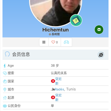
1
Hichemtun
長時間
0
会员信息
Age
38 岁
搜索
认真的关系
突尼
国家
斯
Tunis
城市
Radès
,
突尼
起源
斯
公民身份
单