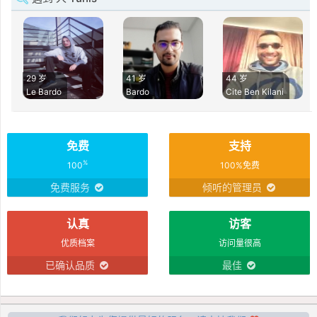
29 岁
41 岁
44 岁
Le Bardo
Bardo
Cite Ben Kilani
免费
支持
%
100
100%免费
免费服务
倾听的管理员
认真
访客
优质档案
访问量很高
已确认品质
最佳